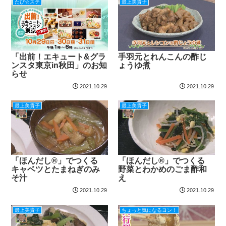
たび☆ステ
最上美貴子
「出前！エキュート&グラ
手羽元とれんこんの酢じ
ンスタ東京in秋田」のお知
ょうゆ煮
らせ
2021.10.29
2021.10.29
最上美貴子
最上美貴子
「ほんだし®」でつくる
「ほんだし®」でつくる
キャベツとたまねぎのみ
野菜とわかめのごま酢和
そ汁
え
2021.10.29
2021.10.29
最上美貴子
ちょっと気になるヨン！