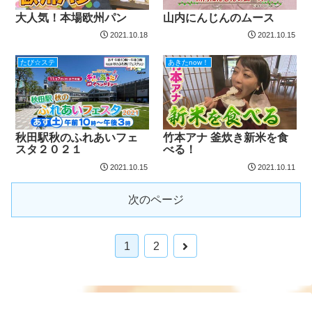
大人気！本場欧州パン
山内にんじんのムース
2021.10.18
2021.10.15
たび☆ステ
あきたnow！
秋田駅秋のふれあいフェ
竹本アナ 釜炊き新米を食
スタ２０２１
べる！
2021.10.15
2021.10.11
次のページ
1
2