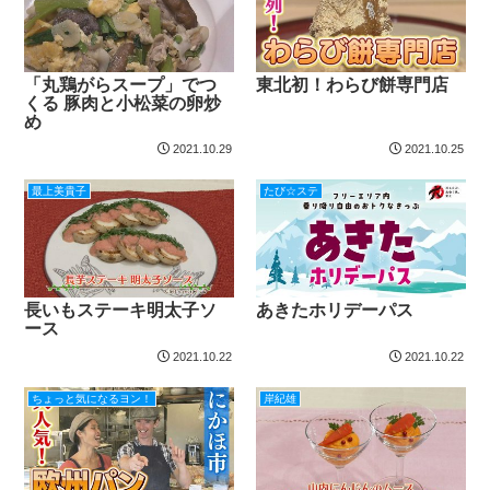
「丸鶏がらスープ」でつ
東北初！わらび餅専門店
くる 豚肉と小松菜の卵炒
め
2021.10.29
2021.10.25
最上美貴子
たび☆ステ
長いもステーキ明太子ソ
あきたホリデーパス
ース
2021.10.22
2021.10.22
ちょっと気になるヨン！
岸紀雄