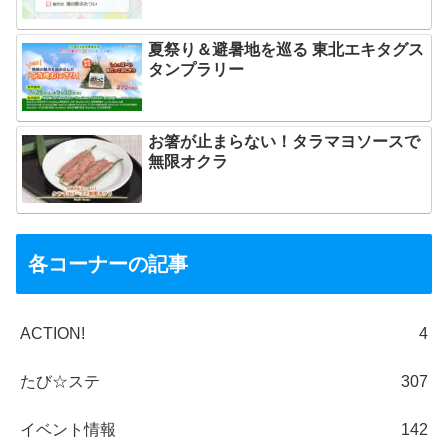
夏祭り＆避暑地を巡る 東北エキタグス
タンプラリー
お箸が止まらない！タラマヨソースで
無限オクラ
各コーナーの記事
ACTION!
4
たび☆ステ
307
イベント情報
142