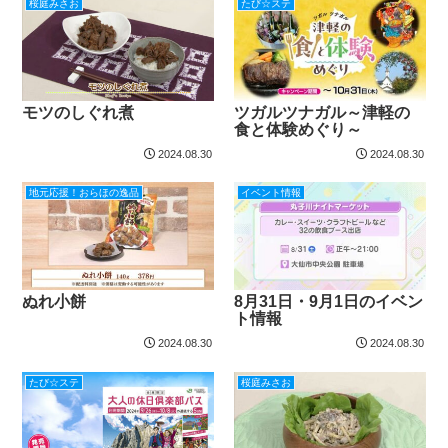
桜庭みさお
たび☆ステ
モツのしぐれ煮
ツガルツナガル～津軽の
食と体験めぐり～
2024.08.30
2024.08.30
地元応援！おらほの逸品
イベント情報
ぬれ小餅
8月31日・9月1日のイベン
ト情報
2024.08.30
2024.08.30
たび☆ステ
桜庭みさお