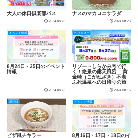
大人の休日倶楽部パス
ナスのマカロニサラダ
2024.08.23
2024.08.23
イベント情報
たび☆ステ
8月24日・25日のイベント
リゾートしらかみ号で行
情報
く！絶景の露天風呂 黄
金崎（こがねざき）不老
ふ死温泉への日帰りの旅
2024.08.23
2024.08.16
岸紀雄
イベント情報
ピザ風チキラー
8月16日・17日・18日のイ