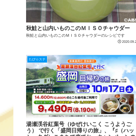
秋鮭と山内いものこのＭＩＳＯチャウダー
秋鮭と山内いものこのＭＩＳＯチャウダーのレシピです
2020.09.
たび☆ステ
湯瀬渓谷紅葉号（ゆぜけいこく こうようご
う） で行く「盛岡日帰りの旅」、『♯（ハッ