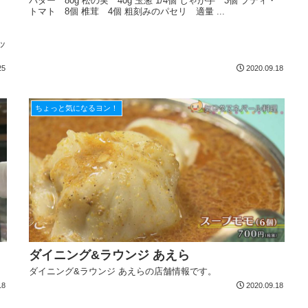
バター 80g 松の実 40g 玉葱 1/4個 じゃが芋 3個 プティ・
トマト 8個 椎茸 4個 粗刻みのパセリ 適量 ...
ッ
25
2020.09.18
ちょっと気になるヨン！
ダイニング&ラウンジ あえら
ダイニング&ラウンジ あえらの店舗情報です。
18
2020.09.18