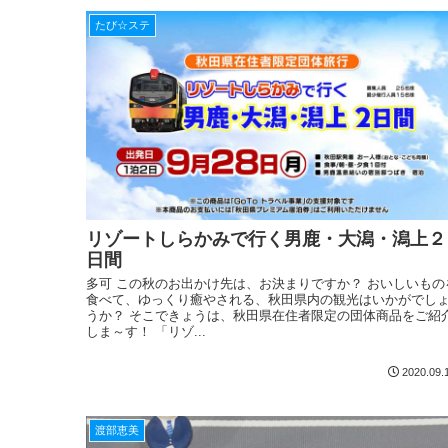
たび☆ステ
リゾートしらかみで行く男鹿・大潟・潟上２
日間
多可 この秋のお出かけ先は、お決まりですか？ おいしいもの
食べて、ゆっくり癒やされる、秋田県内の観光はいかがでし
うか？ そこできょうは、秋田県在住者限定の団体商品をご紹
しま～す！ 「リゾ...
2020.09.
渡部恵美