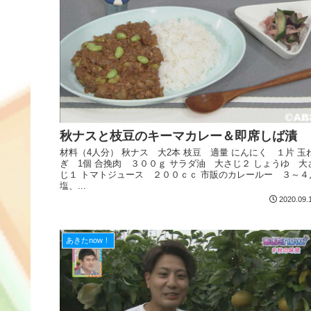
秋ナスと枝豆のキーマカレー＆即席しば漬
材料（4人分） 秋ナス 大2本 枝豆 適量 にんにく １片 玉
ぎ 1個 合挽肉 ３００ｇ サラダ油 大さじ２ しょうゆ 大
じ１ トマトジュース ２００ｃｃ 市販のカレールー ３～４
塩、...
2020.09.
あきたnow！