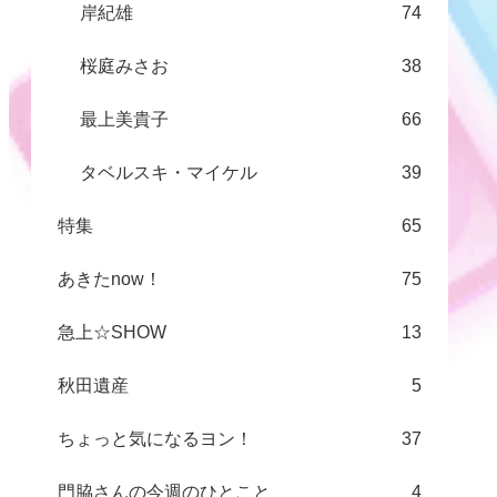
岸紀雄
74
桜庭みさお
38
最上美貴子
66
タベルスキ・マイケル
39
特集
65
あきたnow！
75
急上☆SHOW
13
秋田遺産
5
ちょっと気になるヨン！
37
門脇さんの今週のひとこと
4