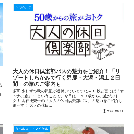
たび☆ステ
大人の休日倶楽部パスの魅力をご紹介！「リ
ゾートしらかみで行く男鹿・大潟・潟上２日
間」の旅のご案内も
を
ょ
多可 少しずつ秋の気配が近付いていますね～！ 秋と言えば「オ
介
トナの旅」！ ということで、今日は、５０歳からの旅がおト
ク！ 現在発売中の「大人の休日倶楽部パス」の魅力をご紹介し
ま～す！ 大人の休日...
18
2020.09.11
タベルスキ・マイケル