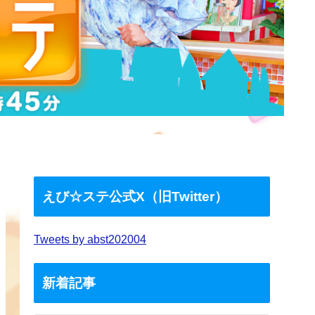
えび☆ステ公式X（旧Twitter）
Tweets by abst202004
新着記事