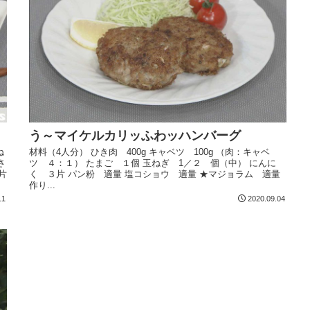
う～マイケルカリッふわッハンバーグ
ね
材料（4人分） ひき肉 400g キャベツ 100g （肉：キャベ
さ
ツ ４：１） たまご １個 玉ねぎ 1／２ 個（中） にんに
片
く ３片 パン粉 適量 塩コショウ 適量 ★マジョラム 適量
作り...
11
2020.09.04