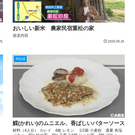
おいしい新米 農家民宿重松の家
放送内容
25
2020.09.25
岸紀雄
鰈(かれい)のムニエル、香ばしいバターソース
材料（4人分） カレイ 4枚 レモン 1/2個 小麦粉 適量 有塩