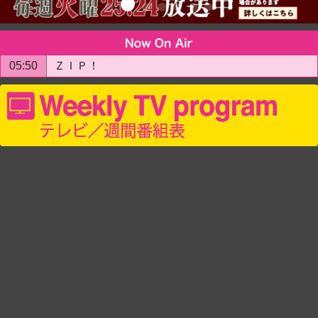
05:50
ＺＩＰ！