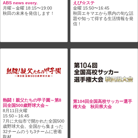
ABS news every.
えび☆ステ
月曜～金曜 18:15〜19:00
金曜 15:50〜16:45
秋田の未来を発信します！
秋田エキマエから県内の旬な話
題や知って得する生活情報を発
信！
熱闘！親父たちの甲子園～第8
第104回全国高校サッカー選手
回全国500歳野球大会～
権大会 秋田県大会
8月11日火曜
15:50～16:45
7月に大仙市で開かれた全国500
歳野球大会。全国から集まった
32チームのうち3チームに密着
取材