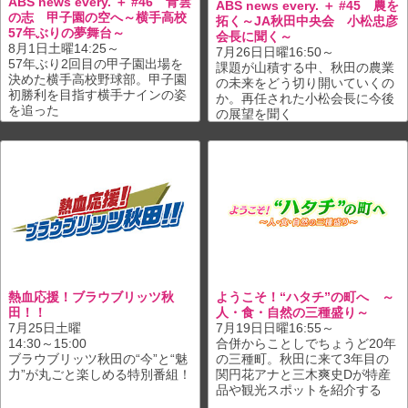
ABS news every. ＋ #46 青雲
ABS news every. ＋ #45 農を
の志 甲子園の空へ～横手高校
拓く～JA秋田中央会 小松忠彦
57年ぶりの夢舞台～
会長に聞く～
8月1日土曜14:25～
7月26日日曜16:50～
57年ぶり2回目の甲子園出場を
課題が山積する中、秋田の農業
決めた横手高校野球部。甲子園
の未来をどう切り開いていくの
初勝利を目指す横手ナインの姿
か。再任された小松会長に今後
を追った
の展望を聞く
熱血応援！ブラウブリッツ秋
ようこそ！“ハタチ”の町へ ～
田！！
人・食・自然の三種盛り～
7月25日土曜
7月19日日曜16:55～
14:30～15:00
合併からことしでちょうど20年
ブラウブリッツ秋田の“今”と“魅
の三種町。秋田に来て3年目の
力”が丸ごと楽しめる特別番組！
関円花アナと三木爽史Dが特産
品や観光スポットを紹介する