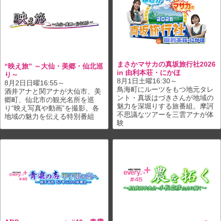
まさかマサカの真坂旅行社2026
“映え旅” ～大仙・美郷・仙北巡
in 由利本荘・にかほ
り～
8月1日土曜16:30～
8月2日日曜16:55～
鳥海町にルーツをもつ地元タレ
酒井アナと関アナが大仙市、美
ント・真坂はづきさんが地域の
郷町、仙北市の観光名所を巡
魅力を深堀りする旅番組。摩訶
り“映え写真や動画”を撮影。各
不思議なツアーを三雲アナが体
地域の魅力を伝える特別番組
験