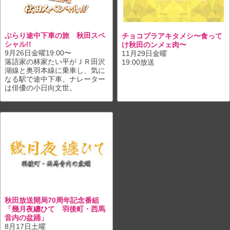
ぶらり途中下車の旅 秋田スペ
チョコプラアキタメシ〜食って
シャル!!
け秋田のンメェ肉〜
9月26日金曜19:00〜
11月29日金曜
落語家の林家たい平がＪＲ田沢
19:00放送
湖線と奥羽本線に乗車し、気に
なる駅で途中下車。ナレーター
は俳優の小日向文世。
秋田放送開局70周年記念番組
「幾月夜纏ひて 羽後町・西馬
音内の盆踊」
8月17日土曜