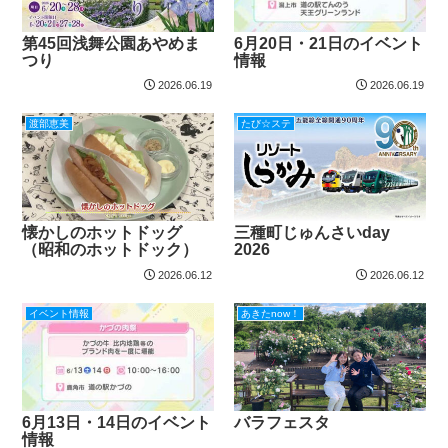
第45回浅舞公園あやめま
6月20日・21日のイベント
つり
情報
2026.06.19
2026.06.19
渡部恵美
たび☆ステ
懐かしのホットドッグ
三種町じゅんさいday
（昭和のホットドック）
2026
2026.06.12
2026.06.12
イベント情報
あきたnow！
6月13日・14日のイベント
バラフェスタ
情報