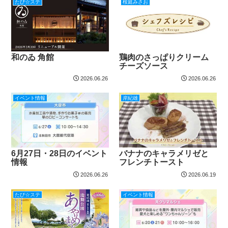
たび☆ステ
桜庭みさお
和のゐ 角館
鶏肉のさっぱりクリーム
チーズソース
2026.06.26
2026.06.26
イベント情報
岸紀雄
6月27日・28日のイベント
バナナのキャラメリゼと
情報
フレンチトースト
2026.06.26
2026.06.19
たび☆ステ
イベント情報