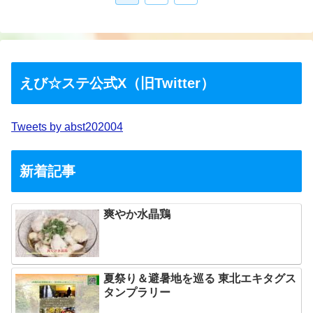
えび☆ステ公式X（旧Twitter）
Tweets by abst202004
新着記事
爽やか水晶鶏
夏祭り＆避暑地を巡る 東北エキタグス
タンプラリー