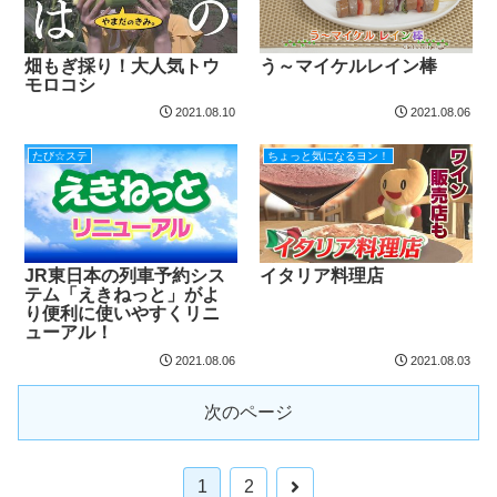
畑もぎ採り！大人気トウ
う～マイケルレイン棒
モロコシ
2021.08.10
2021.08.06
たび☆ステ
ちょっと気になるヨン！
JR東日本の列車予約シス
イタリア料理店
テム「えきねっと」がよ
り便利に使いやすくリニ
ューアル！
2021.08.06
2021.08.03
次のページ
1
2