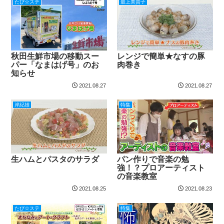
たび☆ステ
最上美貴子
秋田生鮮市場の移動スー
レンジで簡単★なすの豚
パー「なまはげ号」のお
肉巻き
知らせ
2021.08.27
2021.08.27
岸紀雄
特集
生ハムとパスタのサラダ
パン作りで音楽の勉
強！？プロアーティスト
の音楽教室
2021.08.25
2021.08.23
たび☆ステ
特集