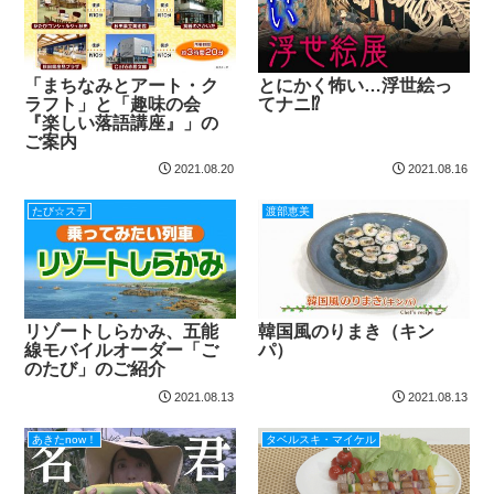
「まちなみとアート・ク
とにかく怖い…浮世絵っ
ラフト」と「趣味の会
てナニ⁉
『楽しい落語講座』」の
ご案内
2021.08.20
2021.08.16
たび☆ステ
渡部恵美
リゾートしらかみ、五能
韓国風のりまき（キン
線モバイルオーダー「ご
パ）
のたび」のご紹介
2021.08.13
2021.08.13
あきたnow！
タベルスキ・マイケル