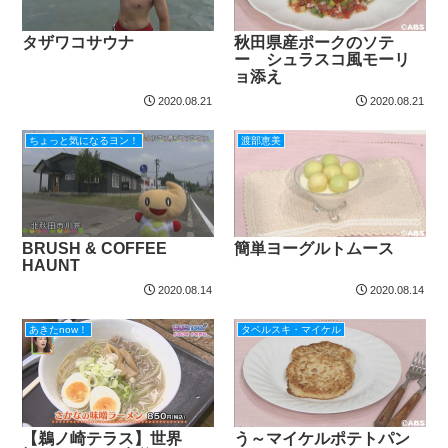
タザワコサウナ
秋田県産ポークのソテ
ー シュラスコ風モーリ
ョ添え
2020.08.21
2020.08.21
ちょっと気になるヨン！
渡部恵美
BRUSH & COFFEE
簡単ヨーグルトムース
HAUNT
2020.08.14
2020.08.14
あきたnow！
タベルスキ・マイケル
【鵜ノ崎テラス】世界
う～マイケルポテトパン