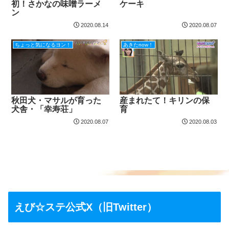
初！さかなの味噌ラーメ
ケーキ
ン
2020.08.14
2020.08.07
ちょっと気になるヨン！
あきたnow！
秋田犬・マサルが育った
産まれたて！キリンの保
犬舎・「幸寿荘」
育
2020.08.07
2020.08.03
えび☆ステ公式X（旧Twitter）