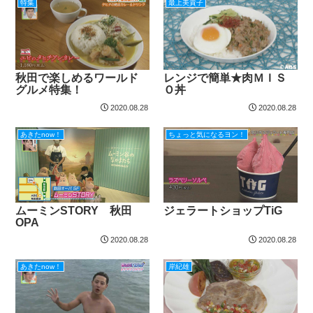
特集
最上美貴子
秋田で楽しめるワールド
レンジで簡単★肉ＭＩＳ
グルメ特集！
Ｏ丼
2020.08.28
2020.08.28
あきたnow！
ちょっと気になるヨン！
ムーミンSTORY 秋田
ジェラートショップTiG
OPA
2020.08.28
2020.08.28
あきたnow！
岸紀雄