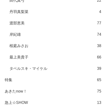
田代真弓
22
丹羽真梨菜
4
渡部恵美
77
岸紀雄
74
桜庭みさお
38
最上美貴子
66
タベルスキ・マイケル
39
特集
65
あきたnow！
75
急上☆SHOW
13