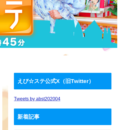
えび☆ステ公式X（旧Twitter）
Tweets by abst202004
新着記事