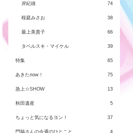
岸紀雄
74
桜庭みさお
38
最上美貴子
66
タベルスキ・マイケル
39
特集
65
あきたnow！
75
急上☆SHOW
13
秋田遺産
5
ちょっと気になるヨン！
37
門脇さんの今週のひとこと
4