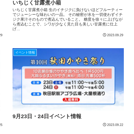
いちじく甘露煮小箱
いちじく甘露煮小箱 生のイチジクに負けないほどフルーティー
でジューシーな味わいの一品。 その秘密が水を一切使わずイチ
ジク果汁そのもので煮込んでいること。 糖度を徐々に上げなが
ら煮込むことで、シワが少なく見た目も美しい甘露煮に仕上
げ...
29
2023.09.29
イベント情報
9月23日・24日イベント情報
25
2023.09.22