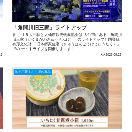
「角間川旧三家」ライトアップ
多可 ＪＲ大曲駅と大仙市観光物産協会は 大仙市にある「角間川
旧三家（かくまがわきゅうさんけ）」のライトアップと国登録
有形文化財 「旧本郷家住宅（きゅうほんごうけじゅうたく）」
での ナイトライブを開催しま～す！ ...
29
2023.09.29
地元応援！おらほの逸品