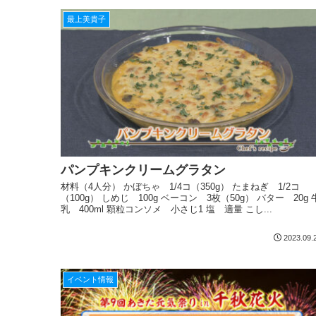
最上美貴子
パンプキンクリームグラタン
材料（4人分） かぼちゃ 1/4コ（350g） たまねぎ 1/2コ
（100g） しめじ 100g ベーコン 3枚（50g） バター 20g 
乳 400ml 顆粒コンソメ 小さじ1 塩 適量 こし...
2023.09.
イベント情報