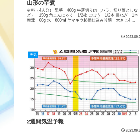
山形の芋煮
材料（4人分） 里芋 400g 牛薄切り肉（バラ、切り落としな
ど） 150g 角こんにゃく 1/2枚 ごぼう 1/2本 長ねぎ 1本
舞茸 00g 水 800ml ヤマキウ杉桶仕込み吟醸 大さじ4 ...
2023.09.
天気
2週間気温予報
2023.09.