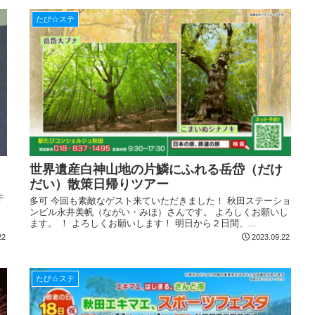
たび☆ステ
世界遺産白神山地の片鱗にふれる岳岱（だけ
だい）散策日帰りツアー
牛
多可 今回も素敵なゲスト来ていただきました！ 秋田ステーショ
ンビル永井美帆（ながい・みほ）さんです。 よろしくお願いし
ます。 ！ よろしくお願いします！ 明日から２日間、...
22
2023.09.22
たび☆ステ