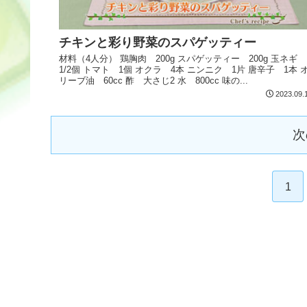
チキンと彩り野菜のスパゲッティー
材料（4人分） 鶏胸肉 200g スパゲッティー 200g 玉ネギ
1/2個 トマト 1個 オクラ 4本 ニンニク 1片 唐辛子 1本 
リーブ油 60cc 酢 大さじ2 水 800cc 味の...
2023.09.
次
1