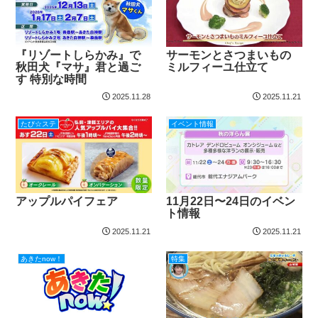
『リゾートしらかみ』で
サーモンとさつまいもの
秋田犬『マサ』君と過ご
ミルフィーユ仕立て
す 特別な時間
2025.11.28
2025.11.21
たび☆ステ
イベント情報
アップルパイフェア
11月22日〜24日のイベン
ト情報
2025.11.21
2025.11.21
あきたnow！
特集