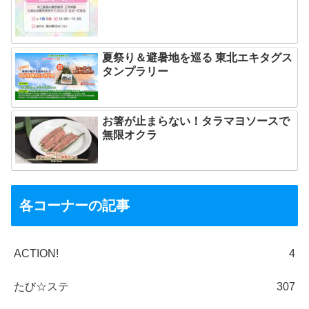
夏祭り＆避暑地を巡る 東北エキタグス
タンプラリー
お箸が止まらない！タラマヨソースで
無限オクラ
各コーナーの記事
ACTION!
4
たび☆ステ
307