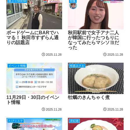
急上☆SHOW
特集
ボードゲームにBARでハ
秋田駅前で女子アナ二人
マる！ 秋田市すずらん通
が韓国に行ったつもりに
りの話題店
なってみたらマシソヨだ
った
2025.11.28
2025.11.28
イベント情報
桜庭みさお
11月29日・30日のイベン
牡蠣のきんちゃく煮
ト情報
2025.11.28
2025.11.28
たび☆ステ
岸紀雄