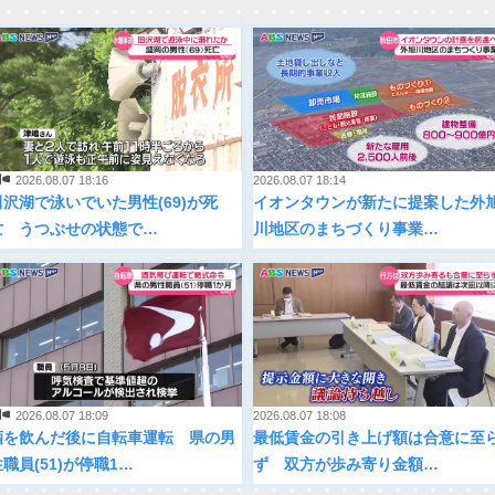
2026.08.07 18:16
2026.08.07 18:14
田沢湖で泳いでいた男性(69)が死
イオンタウンが新たに提案した外
亡 うつぶせの状態で…
川地区のまちづくり事業…
2026.08.07 18:09
2026.08.07 18:08
酒を飲んだ後に自転車運転 県の男
最低賃金の引き上げ額は合意に至
職員(51)が停職1…
ず 双方が歩み寄り金額…