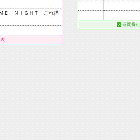
ＭＥ ＮＩＧＨＴ これ描
＞
週間番組
組表