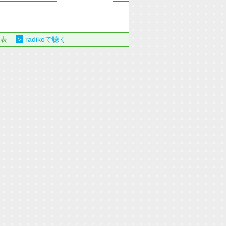
表
＞
radikoで聴く