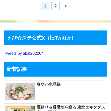
1
2
えび☆ステ公式X（旧Twitter）
Tweets by abst202004
新着記事
爽やか水晶鶏
夏祭り＆避暑地を巡る 東北エキタグス