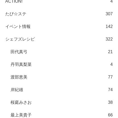
ACTION!
4
たび☆ステ
307
イベント情報
142
シェフズレシピ
322
田代真弓
21
丹羽真梨菜
4
渡部恵美
77
岸紀雄
74
桜庭みさお
38
最上美貴子
66