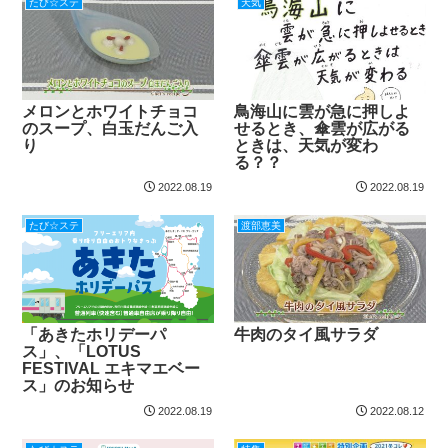
たび☆ステ
天気
メロンとホワイトチョコ
鳥海山に雲が急に押しよ
のスープ、白玉だんご入
せるとき、傘雲が広がる
り
ときは、天気が変わ
る？？
2022.08.19
2022.08.19
たび☆ステ
渡部恵美
「あきたホリデーパ
牛肉のタイ風サラダ
ス」、「LOTUS
FESTIVAL エキマエベー
ス」のお知らせ
2022.08.19
2022.08.12