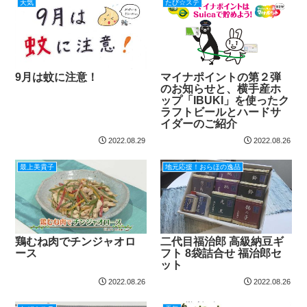
天気
たび☆ステ
9月は蚊に注意！
マイナポイントの第２弾
のお知らせと、横手産ホ
ップ「IBUKI」を使ったク
ラフトビールとハードサ
イダーのご紹介
2022.08.29
2022.08.26
最上美貴子
地元応援！おらほの逸品
鶏むね肉でチンジャオロ
二代目福治郎 高級納豆ギ
ース
フト 8袋詰合せ 福治郎セ
ット
2022.08.26
2022.08.26