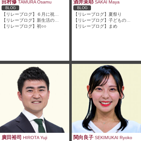
田村修
酒井茉耶
TAMURA Osamu
SAKAI Maya
BLOG
BLOG
【リレーブログ】６月に祝…
【リレーブログ】夏祭り
【リレーブログ】新生活の…
【リレーブログ】子どもの…
【リレーブログ】初○○
【リレーブログ】まめ
廣田裕司
関向良子
HIROTA Yuji
SEKIMUKAI Ryoko