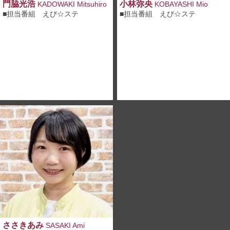
門脇光浩
小林弥央
KADOWAKI Mitsuhiro
KOBAYASHI Mio
■担当番組 えび☆ステ
■担当番組 えび☆ステ
ささきあみ
SASAKI Ami