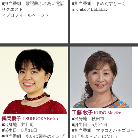
■担当番組
歌謡曲ふれあい電話
■担当番組
まめだすとーく
リクエスト
michikoとLaLaLa♪
＜プロフィールページ＞
工藤 牧子
KUDO Makiko
鶴岡慶子
■出身地 秋田市
TSURUOKA Keiko
■誕生日 5月21日
■出身地 井川町
■担当番組 マキコとハチゴロー
■誕生日 5月11日
の「あま～い、はなし」
■担当番組
あいば歯科のインプ