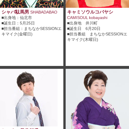
シャバ駄馬男
キャミソウルコバヤシ
SHABADABAO
■出身地：仙北市
CAMISOUL kobayashi
■誕生日：5月25日
■出身地 井川町
■担当番組：
まちなかSESSIONエ
■誕生日 6月20日
キマイク(金曜日)
■担当番組
まちなかSESSIONエ
キマイク(木曜日)