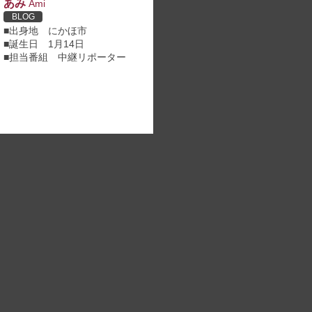
あみ
Ami
BLOG
■出身地 にかほ市
■誕生日 1月14日
■担当番組 中継リポーター