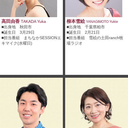
高田由香
柳本雪絵
TAKADA Yuka
YANAGIMOTO Yukie
■出身地 秋田市
■出身地 千葉県柏市
■誕生日 3月29日
■誕生日 2月21日
■担当番組
まちなかSESSIONエ
■担当番組
雪絵の土田ranch牧
キマイク(水曜日)
場ラジオ