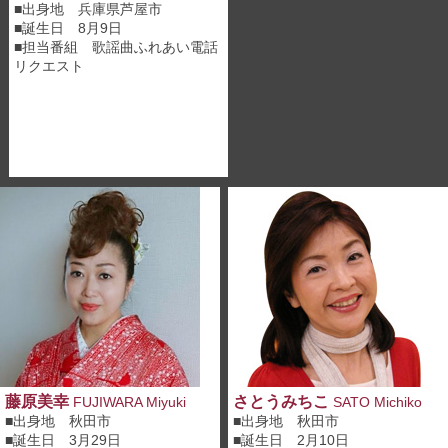
■出身地 兵庫県芦屋市
■誕生日 8月9日
■担当番組
歌謡曲ふれあい電話
リクエスト
藤原美幸
さとうみちこ
FUJIWARA Miyuki
SATO Michiko
■出身地 秋田市
■出身地 秋田市
■誕生日 3月29日
■誕生日 2月10日