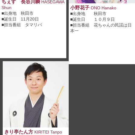
ちぇす 長谷川瞬
HASEGAWA
小野花子
Shun
ONO Hanako
■出身地 秋田市
■出身地 秋田市
■誕生日 11月20日
■誕生日 １０月９日
■担当番組
タマリバ
■担当番組
花ちゃんの民謡は日
本一
きり亭たん方
KIRITEI Tanpo