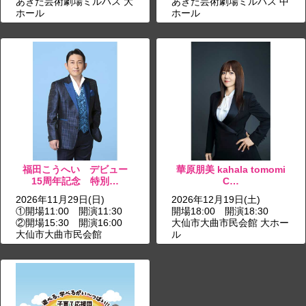
あきた芸術劇場ミルハス 大
あきた芸術劇場ミルハス 中
ホール
ホール
福田こうへい デビュー
華原朋美 kahala tomomi
15周年記念 特別…
C…
2026年11月29日(日)
2026年12月19日(土)
①開場11:00 開演11:30
開場18:00 開演18:30
②開場15:30 開演16:00
大仙市大曲市民会館 大ホー
大仙市大曲市民会館
ル