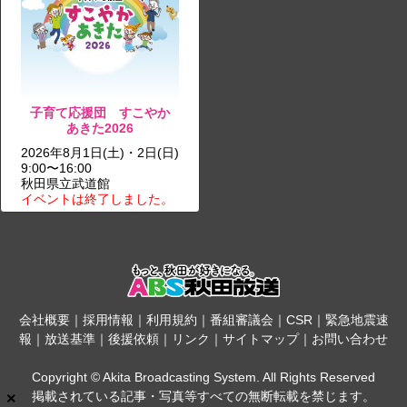
子育て応援団 すこやか
あきた2026
2026年8月1日(土)・2日(日)
9:00〜16:00
秋田県立武道館
イベントは終了しました。
会社概要
｜
採用情報
｜
利用規約
｜
番組審議会
｜
CSR
｜
緊急地震速
報
｜
放送基準
｜
後援依頼
｜
リンク
｜
サイトマップ
｜
お問い合わせ
Copyright © Akita Broadcasting System. All Rights Reserved
掲載されている記事・写真等すべての無断転載を禁じます。
×