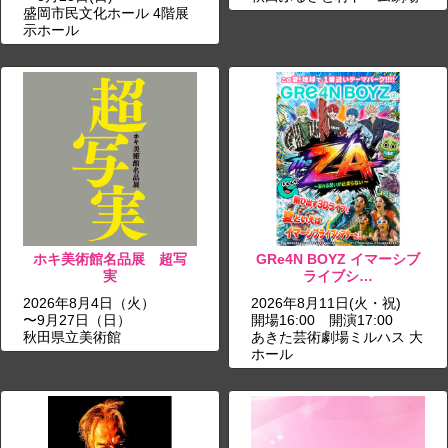
盛岡市民文化ホール 4階展
示ホール
ホキ美術館名品展 超写
GRe4N BOYZ イマーシブ
実
ライブシ…
2026年8月4日（火）
2026年8月11日(火・祝)
〜9月27日（日）
開場16:00 開演17:00
秋田県立美術館
あきた芸術劇場ミルハス 大
ホール