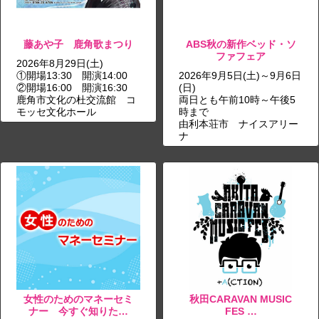
藤あや子 鹿角歌まつり
ABS秋の新作ベッド・ソ
ファフェア
2026年8月29日(土)
①開場13:30 開演14:00
2026年9月5日(土)～9月6日
②開場16:00 開演16:30
(日)
鹿角市文化の杜交流館 コ
両日とも午前10時～午後5
モッセ文化ホール
時まで
由利本荘市 ナイスアリー
ナ
女性のためのマネーセミ
秋田CARAVAN MUSIC
ナー 今すぐ知りた…
FES …