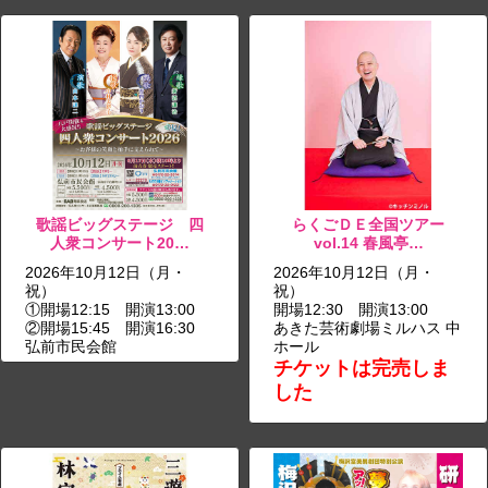
歌謡ビッグステージ 四
らくごＤＥ全国ツアー
人衆コンサート20…
vol.14 春風亭…
2026年10月12日（月・
2026年10月12日（月・
祝）
祝）
①開場12:15 開演13:00
開場12:30 開演13:00
②開場15:45 開演16:30
あきた芸術劇場ミルハス 中
弘前市民会館
ホール
チケットは完売しま
した