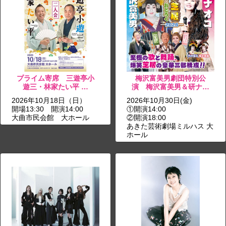
プライム寄席 三遊亭小
梅沢富美男劇団特別公
遊三・林家たい平 …
演 梅沢富美男＆研ナ…
2026年10月18日（日）
2026年10月30日(金)
開場13:30 開演14:00
①開演14:00
大曲市民会館 大ホール
②開演18:00
あきた芸術劇場ミルハス 大
ホール