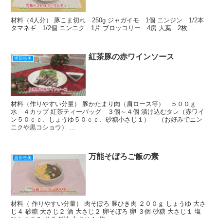
材料（4人分） 豚こま切れ 250g ジャガイモ 1個 ニンジン 1/2本
タマネギ 1/2個 ニンニク 1片 ブロッコリー 4房 大葉 2枚 ...
紅茶豚の赤ワインソース
渡部恵美
材料（作りやすい分量） 豚かたまり肉（肩ロース等） ５００ｇ
水 ４カップ 紅茶ティーバッグ ３個～４個 漬け込むタレ（赤ワイ
ン５０ｃｃ、しょうゆ５０ｃｃ、砂糖小さじ１） （お好みでニン
ニクや黒コショウ） ...
万能そぼろご飯の素
渡部恵美
材料（ 作りやすい分量） 肉そぼろ 豚ひき肉 ２００ｇ しょうゆ 大さ
じ４ 砂糖 大さじ２ 酒 大さじ２ 卵そぼろ 卵 ３個 砂糖 大さじ１ 塩