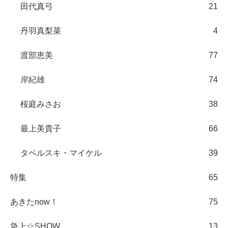
田代真弓
21
丹羽真梨菜
4
渡部恵美
77
岸紀雄
74
桜庭みさお
38
最上美貴子
66
タベルスキ・マイケル
39
特集
65
あきたnow！
75
急上☆SHOW
13