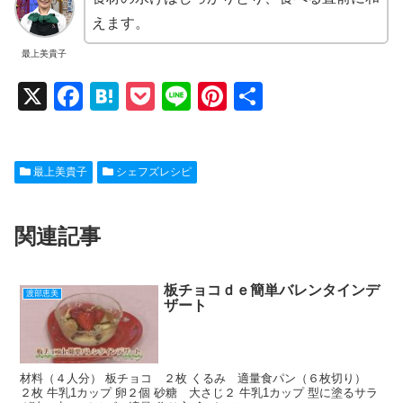
えます。
最上美貴子
X
F
H
P
Li
Pi
共
a
at
o
n
nt
有
c
e
ck
e
er
最上美貴子
シェフズレシピ
e
n
et
e
b
a
st
関連記事
o
o
k
板チョコｄｅ簡単バレンタインデ
渡部恵美
ザート
材料（４人分） 板チョコ ２枚 くるみ 適量食パン（６枚切り）
２枚 牛乳1カップ 卵２個 砂糖 大さじ２ 牛乳1カップ 型に塗るサラ