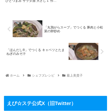
ひとつまみ サラダ油 大さじ１ 作...
「丸鶏がらスープ」でつくる 豚肉と小松
菜の卵炒め
「ほんだし®」でつくる キャベツとたま
ねぎのみそ汁
ホーム
シェフズレシピ
最上美貴子
えび☆ステ公式X（旧Twitter）