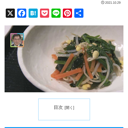
2021.10.29
X
F
H
P
Li
Pi
共
a
at
o
n
nt
有
c
e
ck
e
er
e
n
et
e
b
a
st
o
o
k
目次