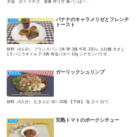
ダ油 少々 イチゴ 適量 作り方 食パンは一...
バナナのキャラメリゼとフレンチ
岸紀雄
トースト
材料（4人分） フランスパン 1本 卵 3個 牛乳 150㏄ 上白糖 大さじ
1.5 バニラオイル 2~3滴 有塩バター 10g シナモンパウダ...
ガーリックシュリンプ
渡部恵美
材料（4人分） むきエビ 16～20尾 【下味】 塩 少々 白ワ...
完熟トマトのポークシチュー
岸紀雄