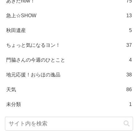
あきたnow！
75
急上☆SHOW
13
秋田遺産
5
ちょっと気になるヨン！
37
門脇さんの今週のひとこと
4
地元応援！おらほの逸品
38
天気
86
未分類
1