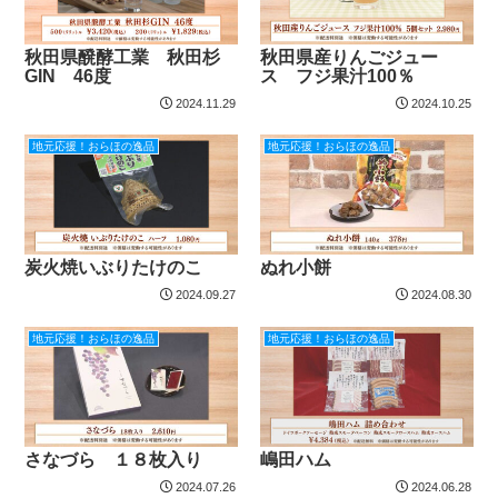
秋田県醗酵工業 秋田杉
秋田県産りんごジュー
GIN 46度
ス フジ果汁100％
2024.11.29
2024.10.25
地元応援！おらほの逸品
地元応援！おらほの逸品
炭火焼いぶりたけのこ
ぬれ小餅
2024.09.27
2024.08.30
地元応援！おらほの逸品
地元応援！おらほの逸品
さなづら １８枚入り
嶋田ハム
2024.07.26
2024.06.28