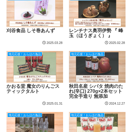
刈谷食品 しそ巻あんず
レンチナス奥羽伊勢 『 峰
玉（ほうぎょく） 』
2025.03.28
2025.02.28
地元応援！おらほの逸品
地元応援！おらほの逸品
かおる堂 魔女のりんごス
秋田名産 シバタ 焼肉のた
ティックタルト
れ(辛口) 270g×2本セット
完全手造り 無添加
2025.01.31
2024.12.27
地元応援！おらほの逸品
地元応援！おらほの逸品