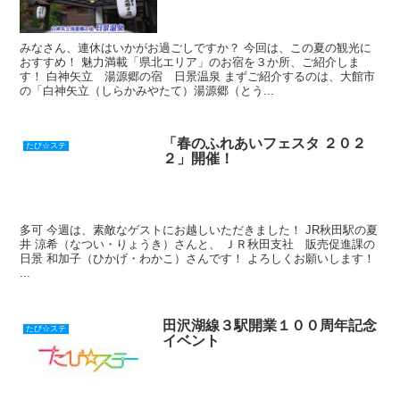
みなさん、連休はいかがお過ごしですか？ 今回は、この夏の観光に
おすすめ！ 魅力満載「県北エリア」のお宿を３か所、ご紹介しま
す！ 白神矢立 湯源郷の宿 日景温泉 まずご紹介するのは、大館市
の「白神矢立（しらかみやたて）湯源郷（とう...
「春のふれあいフェスタ ２０２
たび☆ステ
２」開催！
多可 今週は、素敵なゲストにお越しいただきました！ JR秋田駅の夏
井 涼希（なつい・りょうき）さんと、 ＪＲ秋田支社 販売促進課の
日景 和加子（ひかげ・わかこ）さんです！ よろしくお願いします！
...
田沢湖線３駅開業１００周年記念
たび☆ステ
イベント