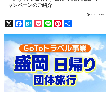
ャンペーンのご紹介
2020.09.25
X
F
H
P
Li
Pi
共
a
at
o
n
nt
有
c
e
ck
e
er
e
n
et
e
b
a
st
o
o
k