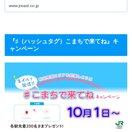
www.jreast.co.jp
『♯（ハッシュタグ）こまちで来てね』キ
ャンペーン