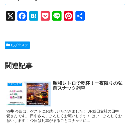
X
F
H
P
Li
Pi
共
a
at
o
n
nt
有
c
e
ck
e
er
e
n
et
e
たび☆ステ
b
a
st
o
関連記事
o
k
昭和レトロで乾杯！一夜限りの弘
たび☆ステ
前スナック列車
酒井 今回は、ゲストにお越しいただきました！ JR秋田支社の田中
愛さんです。 田中さん、よろしくお願いします！ はい！よろしくお
願いします！ 今日は列車がまるごとスナックに...