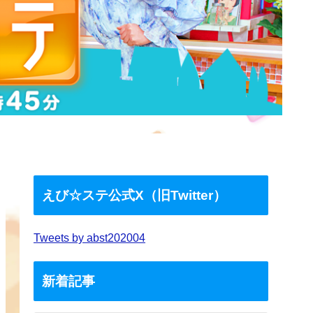
えび☆ステ公式X（旧Twitter）
Tweets by abst202004
新着記事