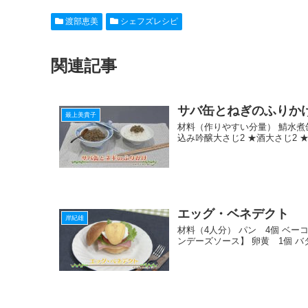
c
e
ck
e
er
渡部恵美
シェフズレシピ
e
n
et
e
b
a
st
関連記事
o
o
サバ缶とねぎのふりか
k
最上美貴子
材料（作りやすい分量） 鯖水煮缶
込み吟醸大さじ2 ★酒大さじ2 ★
エッグ・ベネデクト
岸紀雄
材料（4人分） パン 4個 ベーコ
ンデーズソース】 卵黄 1個 バタ