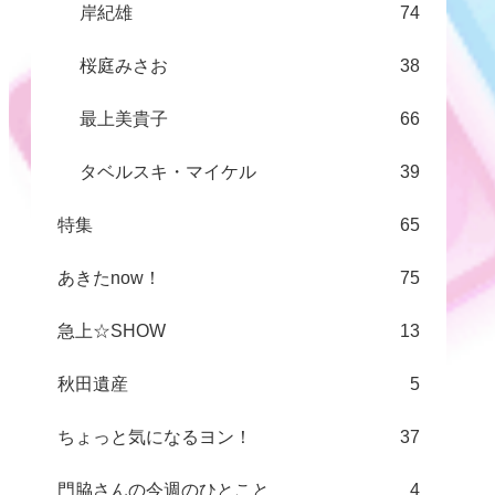
岸紀雄
74
桜庭みさお
38
最上美貴子
66
タベルスキ・マイケル
39
特集
65
あきたnow！
75
急上☆SHOW
13
秋田遺産
5
ちょっと気になるヨン！
37
門脇さんの今週のひとこと
4