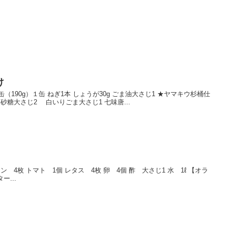
け
（190g）１缶 ねぎ1本 しょうが30g ごま油大さじ1 ★ヤマキウ杉桶仕
砂糖大さじ2 白いりごま大さじ1 七味唐...
ン 4枚 トマト 1個 レタス 4枚 卵 4個 酢 大さじ1 水 1ℓ 【オラ
ー...