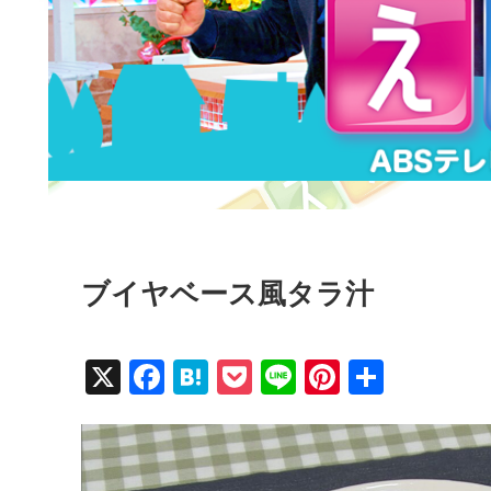
ブイヤベース風タラ汁
X
F
H
P
Li
Pi
共
a
at
o
n
nt
有
c
e
ck
e
er
e
n
et
e