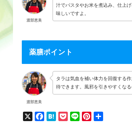
汁でパスタやお米を煮込み、仕上げ
味しいですよ。
渡部恵美
薬膳ポイント
タラは気血を補い体力を回復する作
待できます。風邪を引きやすくなる
渡部恵美
X
F
H
P
Li
Pi
共
a
at
o
n
nt
有