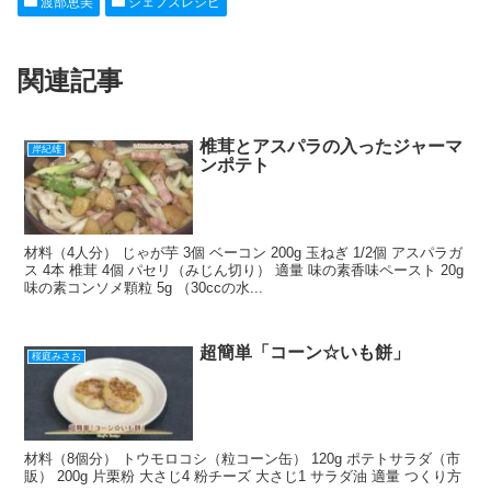
渡部恵美
シェフズレシピ
e
n
et
e
b
a
st
関連記事
o
o
k
椎茸とアスパラの入ったジャーマ
岸紀雄
ンポテト
材料（4人分） じゃが芋 3個 ベーコン 200g 玉ねぎ 1/2個 アスパラガ
ス 4本 椎茸 4個 パセリ（みじん切り） 適量 味の素香味ペースト 20g
味の素コンソメ顆粒 5g （30ccの水...
超簡単「コーン☆いも餅」
桜庭みさお
材料（8個分） トウモロコシ（粒コーン缶） 120g ポテトサラダ（市
販） 200g 片栗粉 大さじ4 粉チーズ 大さじ1 サラダ油 適量 つくり方