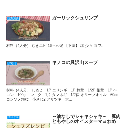
...
ガーリックシュリンプ
渡部恵美
材料（4人分） むきエビ 16～20尾 【下味】 塩 少々 白ワ...
キノコの具沢山スープ
岸紀雄
材料（4人分） しめじ 1P エリンギ 1P 舞茸 1/2P 椎茸 1P ベー
コン 100g ニンニク 1片 タマネギ 1/2個 オリーブオイル 60cc
コンソメ顆粒 小さじ2 アサツキ 大...
～油なしでシャキシャキ～ 豚肉
渡部恵美
ともやしのオイスターマヨ炒め