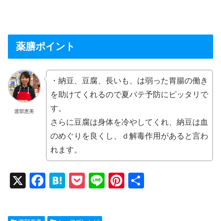
薬膳ポイント
・納豆、豆腐、長いも、は弱った胃腸の働き
を助けてくれるので夏バテ予防にピッタリで
す。
渡部恵美
さらに豆腐は身体を冷やしてくれ、納豆は血
のめぐりを良くし、ｄ解毒作用があると言わ
れます。
X
F
H
P
Li
Pi
共
a
at
o
n
nt
有
c
e
ck
e
er