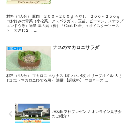
材料（4人分） 豚肉 ２００～２５０ｇ もやし ２００～２５０ｇ
コお好みの青菜（小松菜、アスパラガス、豆苗、ピーマン、スナップ
エンドウ等）適量 味の素（株）「Cook Do®」＜オイスターソース
＞ 大さじ２ し...
ナスのマカロニサラダ
桜庭みさお
材料（4人分） マカロニ 80g ナス 1本 ハム 4枚 オリーブオイル 大さ
じ1 塩（マカロニゆでる用） 適量 【調味料】 マヨネーズ ...
JR秋田支社プレゼンツ オンライン見学会
のご紹介！