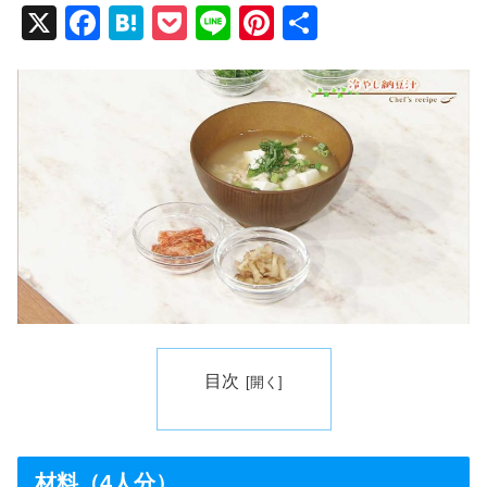
X
F
H
P
Li
Pi
共
a
at
o
n
nt
有
c
e
ck
e
er
e
n
et
e
b
a
st
o
o
k
目次
材料（4人分）