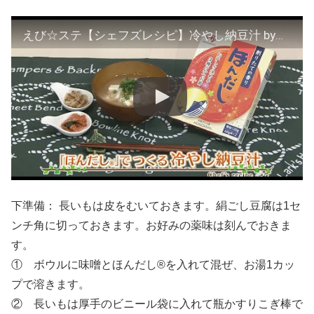
えび☆ステ【シェフズレシピ】冷やし納豆汁 by渡部恵美
下準備： 長いもは皮をむいておきます。絹ごし豆腐は1セ
ンチ角に切っておきます。お好みの薬味は刻んでおきま
す。
① ボウルに味噌とほんだし®を入れて混ぜ、お湯1カッ
プで溶きます。
② 長いもは厚手のビニール袋に入れて瓶かすりこぎ棒で