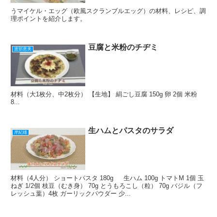
うマイケル・エッグ（欧風スクランブルエッグ）の材料、レシピ、調
理ポイントを紹介します。
豆腐と米粉のチヂミ
渡部恵美
材料（大1枚分、中2枚分） 【生地】 絹ごし豆腐 150g 卵 2個 米粉
8...
生ハムとパスタのサラダ
岸紀雄
材料（4人分） ショートパスタ 180g 生ハム 100g トマトM 1個 玉
ねぎ 1/2個 枝豆（むき身） 70g とうもろこし（粒） 70g バジル（フ
レッシュ葉）4枚 ガーリックパウダー 少...