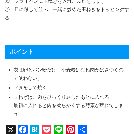
⑥ フライパンに玉ねぎを入れ、ふたをします
⑦ 皿に移して並べ、一緒に炒めた玉ねぎをトッピングす
る
ポイント
衣は卵とパン粉だけ（小麦粉はむね肉がぱさつくの
で使わない）
フタをして焼く
玉ねぎは、肉をひっくり返したあとに入れる
最初に入れると肉を柔らかくする酵素が壊れてしま
う
X
F
H
P
Li
Pi
共