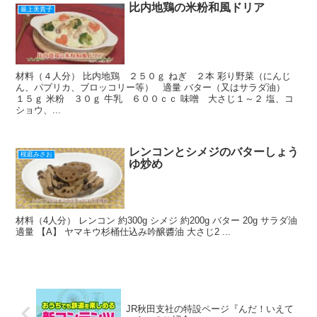
比内地鶏の米粉和風ドリア
最上美貴子
材料（４人分） 比内地鶏 ２５０ｇ ねぎ ２本 彩り野菜（にんじ
ん、パプリカ、ブロッコリー等） 適量 バター（又はサラダ油）
１５ｇ 米粉 ３０ｇ 牛乳 ６００ｃｃ 味噌 大さじ１～２ 塩、コ
ショウ、...
レンコンとシメジのバターしょう
桜庭みさお
ゆ炒め
材料（4人分） レンコン 約300g シメジ 約200g バター 20g サラダ油
適量 【A】 ヤマキウ杉桶仕込み吟醸醬油 大さじ2 ...
JR秋田支社の特設ページ『んだ！いえて