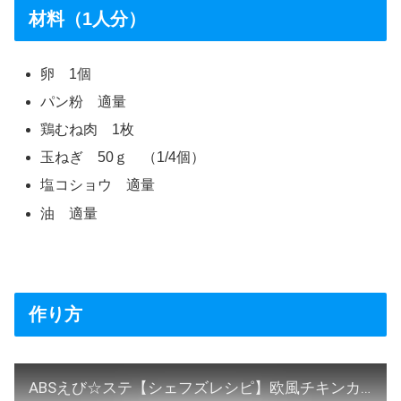
材料（1人分）
卵 1個
パン粉 適量
鶏むね肉 1枚
玉ねぎ 50ｇ （1/4個）
塩コショウ 適量
油 適量
作り方
ABSえび☆ステ【シェフズレシピ】欧風チキンカツ byタベルスキ・マイケル