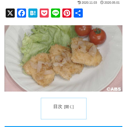
2020.11.03
2020.05.01
X
F
H
P
Li
Pi
共
a
at
o
n
nt
有
c
e
ck
e
er
e
n
et
e
b
a
st
o
o
k
目次