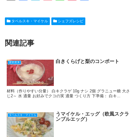
a
at
o
n
nt
有
c
e
ck
e
er
タベルスキ・マイケル
シェフズレシピ
e
n
et
e
b
a
st
関連記事
o
o
k
白きくらげと梨のコンポート
渡部恵美
材料（作りやすい分量） 白キクラゲ 10g ナシ 2個 グラニュー糖 大さ
じ2～ 水 適量 お好みでクコの実 適量 つくり方 下準備： 白キ...
うマイケル・エッグ（欧風スクラ
タベルスキ・マイケル
ンブルエッグ）