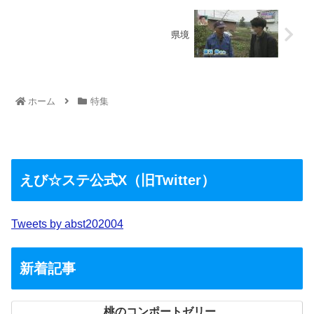
県境
ホーム
特集
えび☆ステ公式X（旧Twitter）
Tweets by abst202004
新着記事
桃のコンポートゼリー