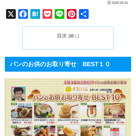
2020.05.01
X
F
H
P
Li
Pi
共
a
at
o
n
nt
有
c
e
ck
e
er
目次
e
n
et
e
b
a
st
o
パンのお供のお取り寄せ BEST１０
o
k