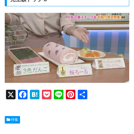
X
F
H
P
Li
Pi
共
a
at
o
n
nt
有
c
e
ck
e
er
特集
e
n
et
e
b
a
st