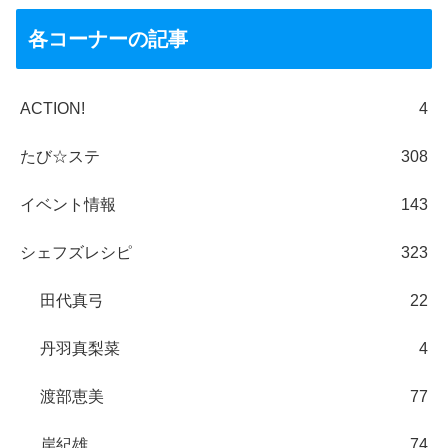
各コーナーの記事
ACTION!
4
たび☆ステ
308
イベント情報
143
シェフズレシピ
323
田代真弓
22
丹羽真梨菜
4
渡部恵美
77
岸紀雄
74