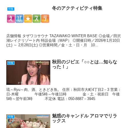
冬のアクティビティ特集
特集
店舗情報 タザワコサウナ TAZAWAKO WINTER BASE ◎会場／田沢
湖レイクリゾート内 特設会場（MAP） ◎開催日時／2026年1月10日
(土) ～ 2月28日(土) ◎営業時間／金・土・日・月 10...
秋田のジビエ「○○とは…知らな
特集
った！」
琉～Ryu～肉、酒、ときどき魚。 住所：秋田市大町4丁目2－3 営業：
日-木曜 午後5時～午後11時 金・土・祝前日 午後
5時～翌午前3時 不定休 電話：050-8887－3945
魅惑のキャンドル アロマでリラ
特集
ックス