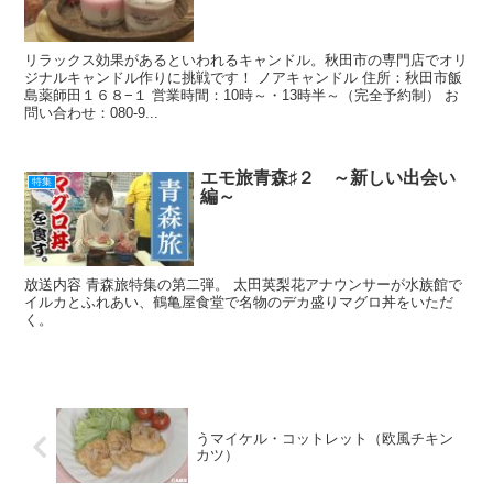
リラックス効果があるといわれるキャンドル。秋田市の専門店でオリ
ジナルキャンドル作りに挑戦です！ ノアキャンドル 住所：秋田市飯
島薬師田１６８−１ 営業時間：10時～・13時半～（完全予約制） お
問い合わせ：080-9...
エモ旅青森♯２ ～新しい出会い
特集
編～
放送内容 青森旅特集の第二弾。 太田英梨花アナウンサーが水族館で
イルカとふれあい、鶴亀屋食堂で名物のデカ盛りマグロ丼をいただ
く。
うマイケル・コットレット（欧風チキン
カツ）