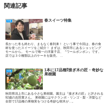
関連記事
o
o
k
春スイーツ特集
特集
長かった冬も終わり、まもなく春到来！ という事で今回は、春の食
材を使ったスイーツをご紹介！ まずは、秋田市にあるショッピング
モールから。 モールで唯一の洋菓子店、『ワールボンボン』です。
店では３０種類以上のケーキを販売。 ...
1本に17品種⁉接ぎ木の匠・奇妙な
特集
果樹園
秋田県潟上市にある小さな果樹園。園主は『接ぎ木の匠』と評される
92歳の吉田實さん。 果樹園にはサクランボ・リンゴ・梨・洋梨など
全部で17品種の果物実をつける奇妙な樹木が…。