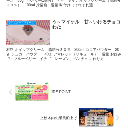
ース 85g（小さな缶1個分） ネギ 少々 ホイップクリーム（脂肪分
３０％） 100ml 片栗粉 適量 味付け（それぞれ適...
う～マイケル 甘～いけるチョコ
タベルスキ・マイケル
わた
材料 ホイップクリーム 脂肪分３０％ 200ml ココアパウダー 20
ｇ シュガーパウダー 40ｇ アマレット（リキュール） 適量 お好み
で：ブルーベリー、イチゴ、レーズン、ペンチョコ 作り方 ...
JRE POINT
上桧木内の紙風船上げ