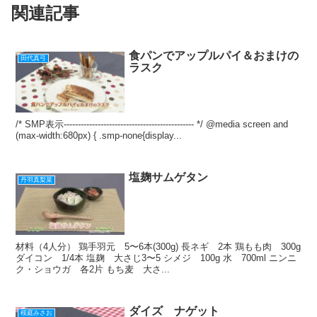
関連記事
o
o
k
食パンでアップルパイ＆おまけの
田代真弓
ラスク
/* SMP表示---------------------------------------------- */ @media screen and
(max-width:680px) { .smp-none{display...
塩麹サムゲタン
丹羽真梨菜
材料（4人分） 鶏手羽元 5〜6本(300g) 長ネギ 2本 鶏もも肉 300g
ダイコン 1/4本 塩麹 大さじ3〜5 シメジ 100g 水 700ml ニンニ
ク・ショウガ 各2片 もち麦 大さ...
ダイズ ナゲット
桜庭みさお