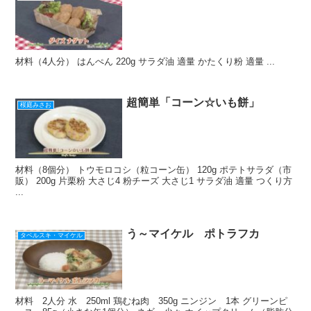
材料（4人分） はんぺん 220g サラダ油 適量 かたくり粉 適量 ...
超簡単「コーン☆いも餅」
桜庭みさお
材料（8個分） トウモロコシ（粒コーン缶） 120g ポテトサラダ（市
販） 200g 片栗粉 大さじ4 粉チーズ 大さじ1 サラダ油 適量 つくり方
...
う～マイケル ポトラフカ
タベルスキ・マイケル
材料 2人分 水 250ml 鶏むね肉 350g ニンジン 1本 グリーンピ