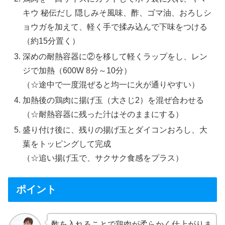
キウ 秘伝だし 隠しみそ風味、酢、ゴマ油、おろしシ
ョウガを加えて、軽く手で揉み込んで下味をつける
（約15分置く）
深めの耐熱容器に②を移して軽くラップをし、レン
ジで加熱（600W 8分～10分）
（☆途中で一度混ぜると均一に火が通りやすい）
加熱後の鶏肉に揚げ玉（大さじ2）を混ぜ合わせる
（☆耐熱容器に残った汁はそのままにする）
盛り付け後に、残りの揚げ玉とダイコンおろし、大
葉をトッピングして完成
（☆追い揚げ玉で、サクサク食感をプラス）
ポイント
酢を入れることで鶏肉が柔らかく仕上がりま