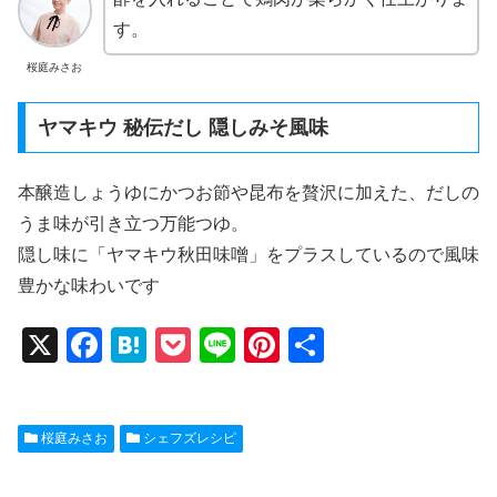
す。
桜庭みさお
ヤマキウ 秘伝だし 隠しみそ風味
本醸造しょうゆにかつお節や昆布を贅沢に加えた、だしの
うま味が引き立つ万能つゆ。
隠し味に「ヤマキウ秋田味噌」をプラスしているので風味
豊かな味わいです
X
F
H
P
Li
Pi
共
a
at
o
n
nt
有
c
e
ck
e
er
桜庭みさお
シェフズレシピ
e
n
et
e
b
a
st