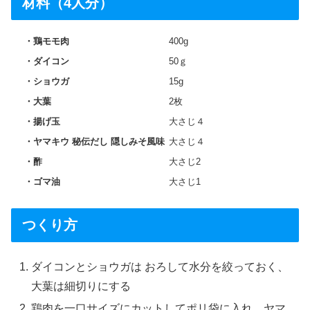
材料（4人分）
鶏モモ肉
400g
ダイコン
50ｇ
ショウガ
15g
大葉
2枚
揚げ玉
大さじ４
ヤマキウ 秘伝だし 隠しみそ風味
大さじ４
酢
大さじ2
ゴマ油
大さじ1
つくり方
ダイコンとショウガは おろして水分を絞っておく、
大葉は細切りにする
鶏肉を一口サイズにカットしてポリ袋に入れ、ヤマ