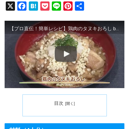
X
F
H
P
Li
Pi
共
a
at
o
n
nt
有
c
e
ck
e
er
【プロ直伝！簡単レシピ】鶏肉のタヌキおろし by 桜庭みさお
e
n
et
e
b
a
st
o
o
k
目次