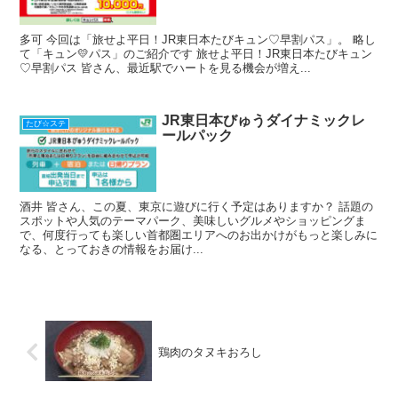
多可 今回は「旅せよ平日！JR東日本たびキュン♡早割パス」。 略し
て「キュン💛パス」のご紹介です 旅せよ平日！JR東日本たびキュン
♡早割パス 皆さん、最近駅でハートを見る機会が増え...
JR東日本びゅうダイナミックレ
たび☆ステ
ールパック
酒井 皆さん、この夏、東京に遊びに行く予定はありますか？ 話題の
スポットや人気のテーマパーク、美味しいグルメやショッピングま
で、何度行っても楽しい首都圏エリアへのお出かけがもっと楽しみに
なる、とっておきの情報をお届け...
鶏肉のタヌキおろし