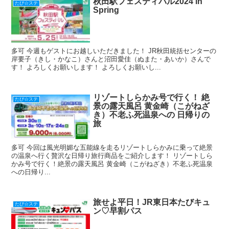
秋田駅フェスティバル2024 in
たび☆ステ
Spring
多可 今週もゲストにお越しいただきました！ JR秋田統括センターの
岸要子（きし・かなこ）さんと沼田愛佳（ぬまた・あいか）さんで
す！ よろしくお願いします！ よろしくお願いし...
リゾートしらかみ号で行く！ 絶
たび☆ステ
景の露天風呂 黄金崎（こがねざ
き）不老ふ死温泉への 日帰りの
旅
多可 今回は風光明媚な五能線を走るリゾートしらかみに乗って絶景
の温泉へ行く贅沢な日帰り旅行商品をご紹介します！ リゾートしら
かみ号で行く！絶景の露天風呂 黄金崎（こがねざき）不老ふ死温泉
への日帰り...
旅せよ平日！JR東日本たびキュ
たび☆ステ
ン♡早割パス