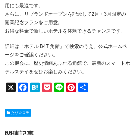
用にも最適です。
さらに、リブランドオープンを記念して2月・3月限定の
開業記念プランをご用意。
お得な料金で新しいホテルを体験できるチャンスです。
詳細は「ホテル B4T 角館」で検索のうえ、公式ホームペ
ージをご確認ください。
この機会に、歴史情緒あふれる角館で、最新のスマートホ
テルステイをぜひお楽しみください。
X
F
H
P
Li
Pi
共
a
at
o
n
nt
有
c
e
ck
e
er
たび☆ステ
e
n
et
e
b
a
st
関連記事