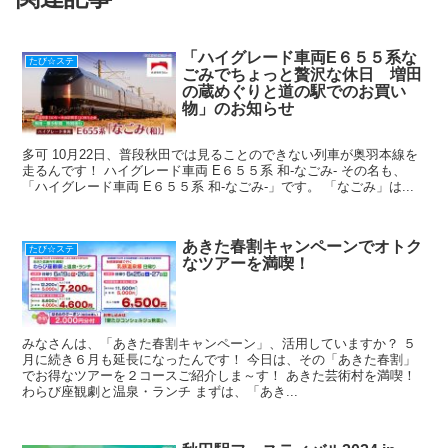
o
o
k
「ハイグレード車両E６５５系な
たび☆ステ
ごみでちょっと贅沢な休日 増田
の蔵めぐりと道の駅でのお買い
物」のお知らせ
多可 10月22日、普段秋田では見ることのできない列車が奥羽本線を
走るんです！ ハイグレード車両 E６５５系 和-なごみ- その名も、
「ハイグレード車両 E６５５系 和-なごみ-」です。 「なごみ」は...
あきた春割キャンペーンでオトク
たび☆ステ
なツアーを満喫！
みなさんは、「あきた春割キャンペーン」、活用していますか？ ５
月に続き６月も延長になったんです！ 今日は、その「あきた春割」
でお得なツアーを２コースご紹介しま～す！ あきた芸術村を満喫！
わらび座観劇と温泉・ランチ まずは、「あき...