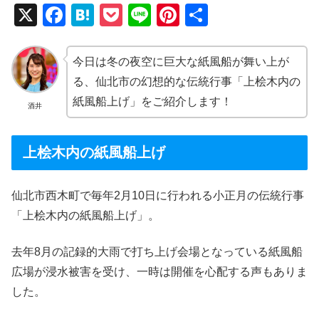
X
F
H
P
Li
Pi
共
a
at
o
n
nt
有
c
e
ck
e
er
今日は冬の夜空に巨大な紙風船が舞い上が
e
n
et
e
る、仙北市の幻想的な伝統行事「上桧木内の
b
a
st
紙風船上げ」をご紹介します！
酒井
o
o
上桧木内の紙風船上げ
k
仙北市西木町で毎年2月10日に行われる小正月の伝統行事
「上桧木内の紙風船上げ」。
去年8月の記録的大雨で打ち上げ会場となっている紙風船
広場が浸水被害を受け、一時は開催を心配する声もありま
した。