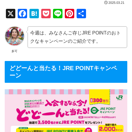
2025.03.21
X
F
H
P
Li
Pi
共
a
at
o
n
nt
有
c
e
ck
e
er
今週は、みなさんご存じJRE POINTのおト
e
n
et
e
クなキャンペーンのご紹介です。
b
a
st
多可
o
どどーんと当たる！JRE POINTキャンペ
o
ーン
k