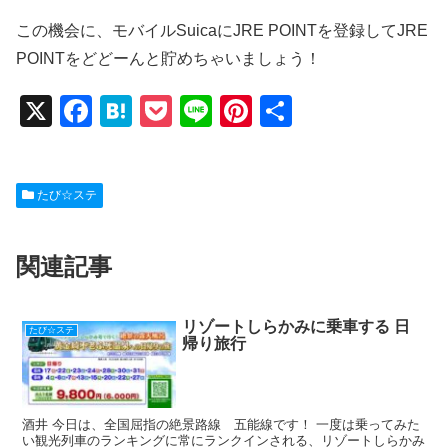
この機会に、モバイルSuicaにJRE POINTを登録してJRE
POINTをどどーんと貯めちゃいましょう！
X
F
H
P
Li
Pi
共
a
at
o
n
nt
有
c
e
ck
e
er
たび☆ステ
e
n
et
e
b
a
st
関連記事
o
o
k
リゾートしらかみに乗車する 日
たび☆ステ
帰り旅行
酒井 今日は、全国屈指の絶景路線 五能線です！ 一度は乗ってみた
い観光列車のランキングに常にランクインされる、リゾートしらかみ