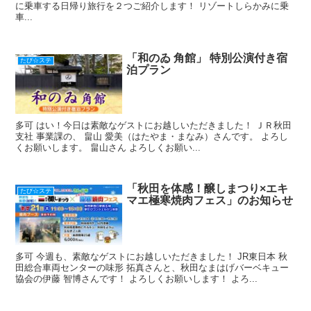
に乗車する日帰り旅行を２つご紹介します！ リゾートしらかみに乗
車...
「和のゐ 角館」 特別公演付き宿
たび☆ステ
泊プラン
多可 はい！今日は素敵なゲストにお越しいただきました！ ＪＲ秋田
支社 事業課の、 畠山 愛美（はたやま・まなみ）さんです。 よろし
くお願いします。 畠山さん よろしくお願い...
「秋田を体感！醸しまつり×エキ
たび☆ステ
マエ極寒焼肉フェス」のお知らせ
多可 今週も、素敵なゲストにお越しいただきました！ JR東日本 秋
田総合車両センターの味形 拓真さんと、秋田なまはげバーベキュー
協会の伊藤 智博さんです！ よろしくお願いします！ よろ...