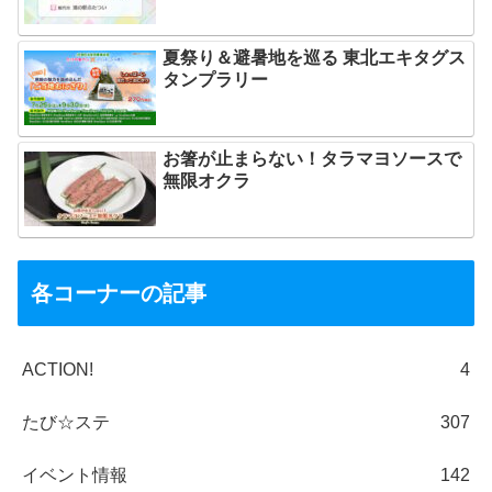
夏祭り＆避暑地を巡る 東北エキタグス
タンプラリー
お箸が止まらない！タラマヨソースで
無限オクラ
各コーナーの記事
ACTION!
4
たび☆ステ
307
イベント情報
142