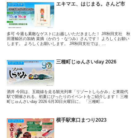
エキマエ、はじまる。さんど市
たび☆ステ
多可 今週も素敵なゲストにお越しいただきました！ JR秋田支社 秋
田運輸区の加納 菜摘（かのう・なつみ）さんです！ よろしくお願い
します。 よろしくお願いします。 JR秋田支社では、...
三種町じゅんさいday 2026
たび☆ステ
酒井 今回は、五能線を走る観光列車「リゾートしらかみ」と東能代
駅で開催される、初夏にぴったりのイベントをご紹介します！ 三種
町じゅんさいday 2026 6月30日火曜日に、 「三種町...
横手駅東口まつり2023
たび☆ステ