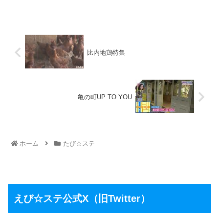
比内地鶏特集
亀の町UP TO YOU
ホーム
たび☆ステ
えび☆ステ公式X（旧Twitter）