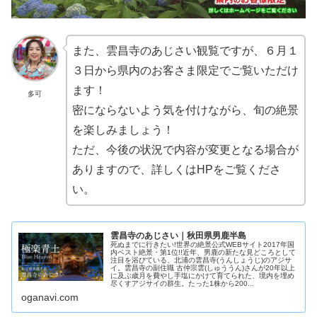
また、雲昌寺のあじさい観覧ですが、６月１
３日から県内のお客さま限定でご覧いただけ
ます！
多可
密にならないよう気を付けながら、旬の絶景
を楽しみましょう！
ただ、今後の状況で内容が変更となる場合が
ありますので、詳しくはHPをご覧くださ
い。
雲昌寺のあじさい｜秋田県男鹿半島
死ぬまでに行きたい!世界の絶景公式WEBサイト2017年国
内ベスト絶景・第1位!!近年、男鹿の新たな見どころとして
注目を浴びている、北浦の雲昌寺(うんしょうじ)のアジサ
イ。雲昌寺の副住職 古仲宗雲(しゅううん)さんが20年以上
に及ぶ歳月を費やし手塩にかけて育てられた、境内を埋め
尽くすアジサイの群生。たった1株から200...
oganavi.com