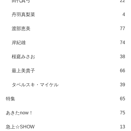
田代真弓
22
丹羽真梨菜
4
渡部恵美
77
岸紀雄
74
桜庭みさお
38
最上美貴子
66
タベルスキ・マイケル
39
特集
65
あきたnow！
75
急上☆SHOW
13