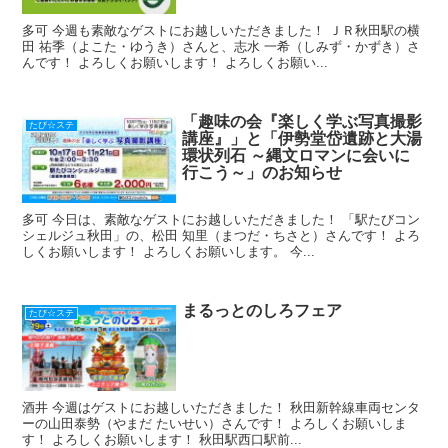
多可 今週も素敵なゲストにお越しいただきました！ ＪＲ秋田駅の横
田 祐季（よこた・ゆうき）さんと、志水 一希（しみず・かずき）さ
んです！ よろしくお願いします！ よろしくお願い...
「趣味の会『楽しく学ぶ写真撮影
たび☆ステ
講座』」と「伊勢堂岱遺跡と大湯
環状列石 ～縄文ロマンに会いに
行こう～」のお知らせ
多可 今日は、素敵なゲストにお越しいただきました！ 「駅たびコン
シェルジュ秋田」の、松田 知里（まつだ・ちさと）さんです！ よろ
しくお願いします！ よろしくお願いします。 今...
まるっとのしろフェア
たび☆ステ
酒井 今週はゲストにお越しいただきました！ 秋田新幹線車両センタ
ーの山田泰勢（やまだ たいせい）さんです！ よろしくお願いしま
す！ よろしくお願いします！ 秋田駅西口駅前...