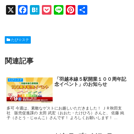
X
F
H
P
Li
Pi
共
a
at
o
n
nt
有
c
e
ck
e
er
e
n
et
e
たび☆ステ
b
a
st
o
関連記事
o
k
「羽越本線５駅開業１００周年記
たび☆ステ
念イベント」のお知らせ
多可 今週は、素敵なゲストにお越しいただきました！ ＪＲ秋田支
社 販売促進課の 太田 武宏（おおた・たけひろ）さんと、 佐藤 純
子（さとう・じゅんこ）さんです！ よろしくお願いします！ ...