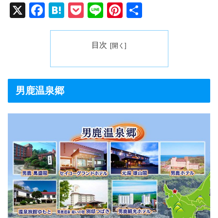
X
F
H
P
Li
Pi
共
a
at
o
n
nt
有
c
e
ck
e
er
目次
e
n
et
e
b
a
st
o
男鹿温泉郷
o
k