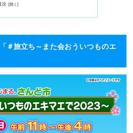
目次
「＃旅立ち～また会おういつものエ