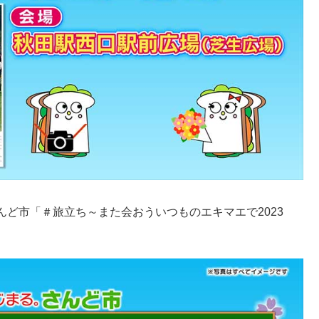
ど市「＃旅立ち～また会おういつものエキマエで2023