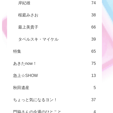
岸紀雄
74
桜庭みさお
38
最上美貴子
66
タベルスキ・マイケル
39
特集
65
あきたnow！
75
急上☆SHOW
13
秋田遺産
5
ちょっと気になるヨン！
37
門脇さんの今週のひとこと
4