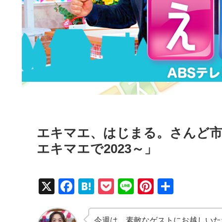
エキマエ、はじまる。さんど市
エキマエで2023～」
X
F
H
P
Li
Pi
共
a
at
o
n
nt
有
c
e
ck
e
er
今週は、素敵なゲストにお越しいた