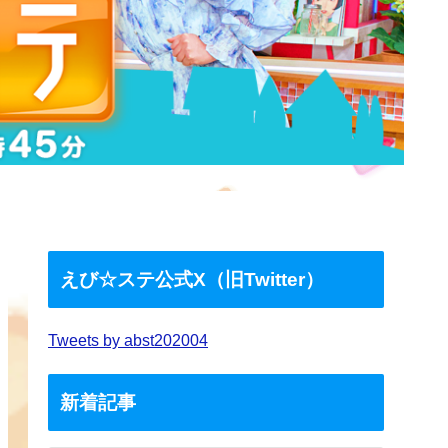
えび☆ステ公式X（旧Twitter）
Tweets by abst202004
新着記事