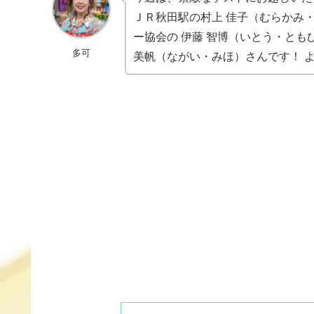
e
n
et
e
ＪＲ秋田駅の村上 佳子（むらかみ
b
a
st
ー協会の 伊藤 智博（いとう・とも
多可
o
美帆（ながい・みほ）さんです！ 
o
k