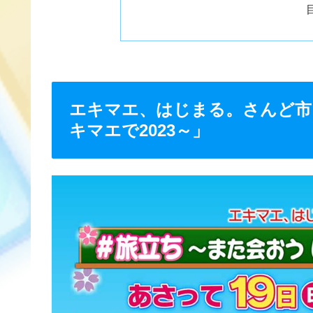
エキマエ、はじまる。さんど市
キマエで2023～」