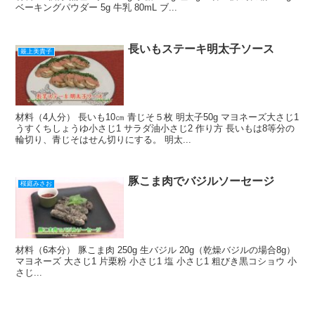
ベーキングパウダー 5g 牛乳 80mL ブ...
長いもステーキ明太子ソース
最上美貴子
材料（4人分） 長いも10㎝ 青じそ５枚 明太子50g マヨネーズ大さじ1
うすくちしょうゆ小さじ1 サラダ油小さじ2 作り方 長いもは8等分の
輪切り、青じそはせん切りにする。 明太...
豚こま肉でバジルソーセージ
桜庭みさお
材料（6本分） 豚こま肉 250g 生バジル 20g（乾燥バジルの場合8g）
マヨネーズ 大さじ1 片栗粉 小さじ1 塩 小さじ1 粗びき黒コショウ 小
さじ...