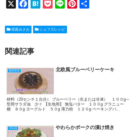
X
F
H
P
Li
Pi
共
a
at
o
n
nt
有
c
e
ck
e
er
桜庭みさお
シェフズレシピ
e
n
et
e
b
a
st
関連記事
o
o
k
北欧風ブルーベリーケーキ
渡部恵美
材料（20センチ１台分） ブルーベリー（生または冷凍） １００g～
型用サラダ油 少々 【生地用】 無塩バター １００g グラニュー
糖 ８０g ヨーグルト ５０g 薄力粉 １２０g ベーキングパ...
やわらかポークの漬け焼き
岸紀雄