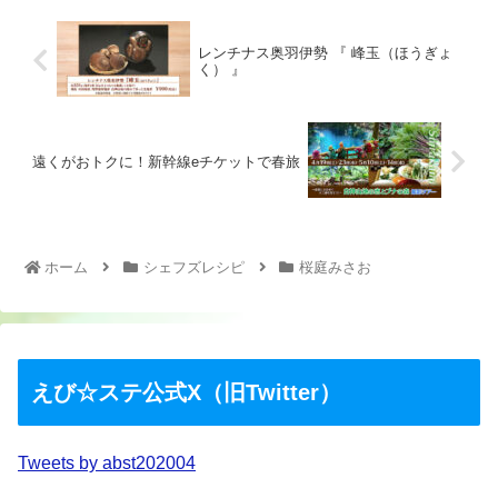
レンチナス奥羽伊勢 『 峰玉（ほうぎょ
く） 』
遠くがおトクに！新幹線eチケットで春旅
ホーム
シェフズレシピ
桜庭みさお
えび☆ステ公式X（旧Twitter）
Tweets by abst202004