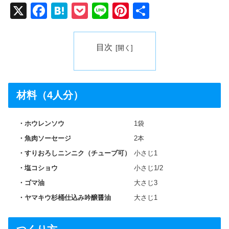
X
F
H
P
Li
Pi
共
a
at
o
n
nt
有
c
e
ck
e
er
目次
e
n
et
e
b
a
st
o
材料（4人分）
o
k
ホウレンソウ
1袋
魚肉ソーセージ
2本
すりおろしニンニク（チューブ可）
小さじ1
塩コショウ
小さじ1/2
ゴマ油
大さじ3
ヤマキウ杉桶仕込み吟醸醤油
大さじ1