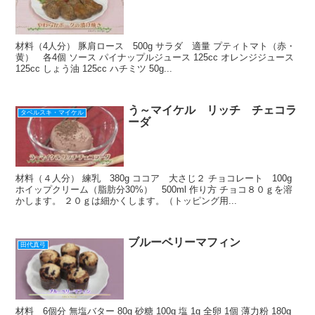
材料（4人分） 豚肩ロース 500g サラダ 適量 プティトマト（赤・
黄） 各4個 ソース パイナップルジュース 125cc オレンジジュース
125cc しょう油 125cc ハチミツ 50g...
う～マイケル リッチ チェコラ
タベルスキ・マイケル
ーダ
材料（４人分） 練乳 380g ココア 大さじ２ チョコレート 100g
ホイップクリーム（脂肪分30%） 500ml 作り方 チョコ８０ｇを溶
かします。 ２０ｇは細かくします。（トッピング用...
ブルーベリーマフィン
田代真弓
材料 6個分 無塩バター 80g 砂糖 100g 塩 1g 全卵 1個 薄力粉 180g