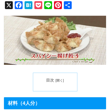
X
F
H
P
Li
Pi
共
a
at
o
n
nt
有
c
e
ck
e
er
e
n
et
e
b
a
st
o
o
k
目次
材料（4人分）