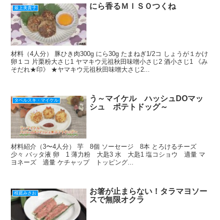
にら香るＭＩＳＯつくね
最上美貴子
材料（4人分） 豚ひき肉300g にら30g たまねぎ1/2コ しょうが１かけ
卵１コ 片栗粉大さじ1 ヤマキウ元祖秋田味噌小さじ2 酒小さじ1 《み
そだれ★印》 ★ヤマキウ元祖秋田味噌大さじ2...
う～マイケル ハッシュDOマッ
タベルスキ・マイケル
シュ ポテトドッグ～
材料紹介（3〜4人分） 芋 8個 ソーセージ 8本 とろけるチーズ
少々 バッタ液 卵 1 薄力粉 大匙3 水 大匙1 塩コショウ 適量 マ
ヨネーズ 適量 ケチャップ トッピング...
お箸が止まらない！タラマヨソー
桜庭みさお
スで無限オクラ