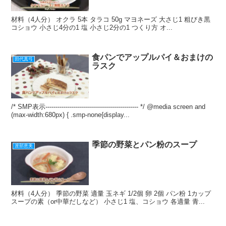
材料（4人分） オクラ 5本 タラコ 50g マヨネーズ 大さじ1 粗びき黒
コショウ 小さじ4分の1 塩 小さじ2分の1 つくり方 オ...
食パンでアップルパイ＆おまけの
田代真弓
ラスク
/* SMP表示---------------------------------------------- */ @media screen and
(max-width:680px) { .smp-none{display...
季節の野菜とパン粉のスープ
渡部恵美
材料（4人分） 季節の野菜 適量 玉ネギ 1/2個 卵 2個 パン粉 1カップ
スープの素（or中華だしなど） 小さじ1 塩、コショウ 各適量 青...