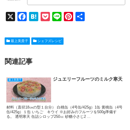
X
F
H
P
Li
Pi
共
a
at
o
n
nt
有
c
e
ck
e
er
最上美貴子
シェフズレシピ
e
n
et
e
b
a
st
関連記事
o
o
k
ジュエリーフルーツのミルク寒天
最上美貴子
材料（直径18㎝の型１台分） 白桃缶（4号缶/425g）1缶 黄桃缶（4号
缶/425g）１缶 いちご キウイ ※お好みのフルーツを500g準備す
る。 透明寒天 缶詰シロップ250㏄ 砂糖小さじ2 ...