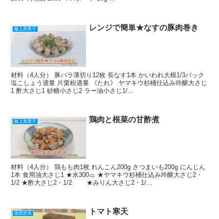
レンジで簡単★なすの豚肉巻き
最上美貴子
材料（4人分） 豚バラ薄切り12枚 長なす1本 かいわれ大根1/3パック
塩こしょう適量 片栗粉適量 《たれ》 ヤマキウ杉桶仕込み吟醸大さじ
1 酢大さじ1 砂糖小さじ2 ラー油小さじ1/...
鶏肉と根菜の甘酢煮
最上美貴子
材料（4人分） 鶏もも肉1枚 れんこん200g さつまいも200g にんじん
1本 食用油大さじ1 ★水300㏄ ★ヤマキウ杉桶仕込み吟醸大さじ2・
1/2 ★酢大さじ2・1/2 ★みりん大さじ2・1/...
トマト寒天
渡部恵美