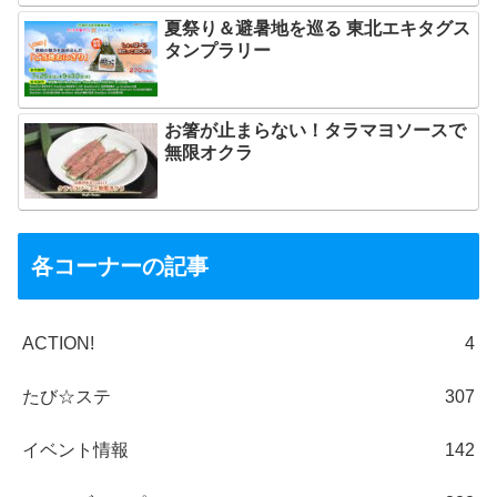
夏祭り＆避暑地を巡る 東北エキタグス
タンプラリー
お箸が止まらない！タラマヨソースで
無限オクラ
各コーナーの記事
ACTION!
4
たび☆ステ
307
イベント情報
142