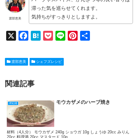
滞った気を巡らせてくれます。
気持ちがすっきりとしますよ。
渡部恵美
X
F
H
P
Li
Pi
共
a
at
o
n
nt
有
c
e
ck
e
er
渡部恵美
シェフズレシピ
e
n
et
e
b
a
st
関連記事
o
o
k
モウカザメのハーブ焼き
岸紀雄
材料（4人分） モウカザメ 240g ショウガ 10g しょうゆ 20cc みりん
20cc 料理酒 20cc マスタード 10g ...