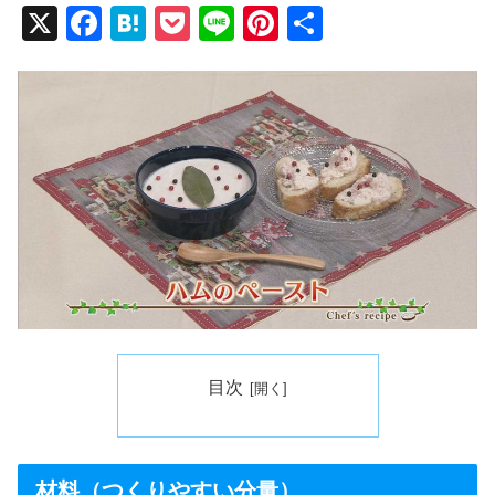
X
F
H
P
Li
Pi
共
a
at
o
n
nt
有
c
e
ck
e
er
e
n
et
e
b
a
st
o
o
k
目次
材料（つくりやすい分量）