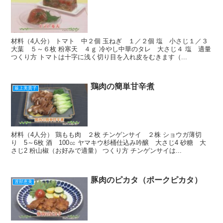
材料（4人分） トマト 中２個 玉ねぎ １／２個 塩 小さじ１／３
大葉 ５～６枚 粉寒天 ４ｇ 冷やし中華のタレ 大さじ４ 塩 適量
つくり方 トマトは十字に浅く切り目を入れ皮をむきます（...
鶏肉の簡単甘辛煮
最上美貴子
材料（4人分） 鶏もも肉 ２枚 チンゲンサイ ２株 ショウガ薄切
り 5～6枚 酒 100㏄ ヤマキウ杉桶仕込み吟醸 大さじ4 砂糖 大
さじ2 粉山椒（お好みで適量） つくり方 チンゲンサイは...
豚肉のピカタ（ポークピカタ）
渡部恵美