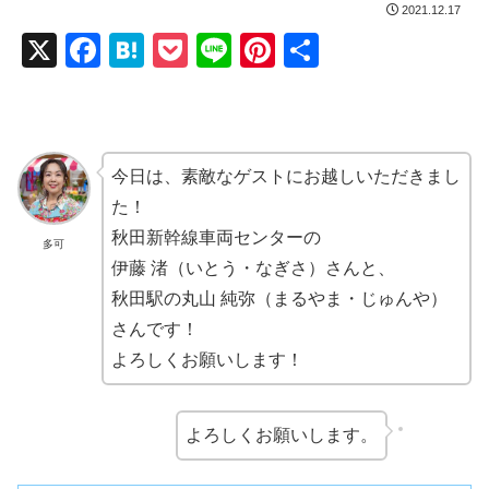
2021.12.17
X
F
H
P
Li
Pi
共
a
at
o
n
nt
有
c
e
ck
e
er
e
n
et
e
今日は、素敵なゲストにお越しいただきまし
b
a
st
た！
o
秋田新幹線車両センターの
多可
o
伊藤 渚（いとう・なぎさ）さんと、
k
秋田駅の丸山 純弥（まるやま・じゅんや）
さんです！
よろしくお願いします！
よろしくお願いします。