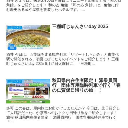
酒井 きょうは、来週3月30日月曜日にリニューアル開業する「和のゐ
角館」をご紹介します！ 和のゐ 角館 「和のゐ 角館」は、角館に佇
む歴史ある蔵や屋敷を改装したホテルです。 ...
三種町じゅんさいday 2025
たび☆ステ
酒井 今日は、五能線を走る観光列車「リゾートしらかみ」と東能代
駅で開催される、初夏にぴったりのイベントをご紹介します！ 三種
町じゅんさいday 2025 6月24日火曜日に、「三種町...
秋田県内在住者限定！ 添乗員同
たび☆ステ
行 団体専用臨時列車で行く「春
の仁賀保日帰りの旅」！
多可 この春は、県内旅にお出かけしませんか？ 今日は、先日紹介し
て大好評だったにかほ市へのおトクな日帰り旅をご紹介しま～す！
旅程 秋田県内在住者限定！ 添乗員同行 団体専用臨時列車で行く
「...