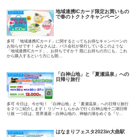
地域連携ICカード限定お買いもの
たび☆ステ
で春のトクトクキャンペーン
多可 「地域連携ICカード」に関するとってもお得なキャンペーンの
お知らせです！ みなさんは、バス会社が発行しているこのような
「地域連携ICカード」、お持ちですか？ 既にお持ちの方にも、これ
から購入するという方にも朗...
「白神山地」と「夏瀬温泉」への
たび☆ステ
日帰り旅行
多可 今日は、今が旬！ 「白神山地」と「夏瀬温泉」への日帰り旅行
を２つご紹介します！ リゾートしらかみで行く白神山地十二湖日帰
り旅 一つ目は、世界遺産・白神山地の、神秘の湖をめぐる『リ...
はなまりフェスタ2023in大曲駅
たび☆ステ