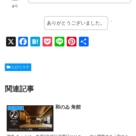
多可
ありがとうございました。
X
F
H
P
Li
Pi
共
a
at
o
n
nt
有
c
e
ck
e
er
たび☆ステ
e
n
et
e
b
a
st
関連記事
o
o
k
和のゐ 角館
たび☆ステ