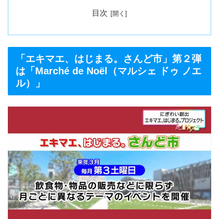
目次
「エキマエ、はじまる。さんど市」第２弾
は「Marché de Noël（マルシェ ドゥ ノエ
ル）」