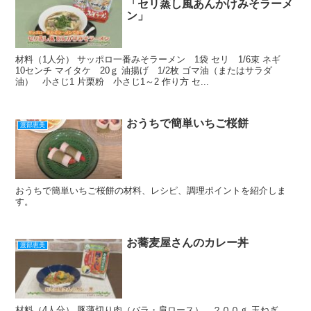
「セリ蒸し風あんかけみそラーメ
ン」
材料（1人分） サッポロ一番みそラーメン 1袋 セリ 1/6束 ネギ
10センチ マイタケ 20ｇ 油揚げ 1/2枚 ゴマ油（またはサラダ
油） 小さじ1 片栗粉 小さじ1～2 作り方 セ...
おうちで簡単いちご桜餅
渡部恵美
おうちで簡単いちご桜餅の材料、レシピ、調理ポイントを紹介しま
す。
お蕎麦屋さんのカレー丼
渡部恵美
材料（4人分） 豚薄切り肉（バラ・肩ロース） ２００ｇ 玉ねぎ