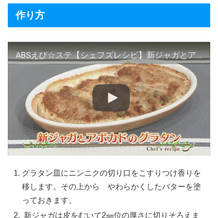
作り方
ABSえび☆ステ【シェフズレシピ】新ジャガとアボガドのグラタン by岸紀雄
グラタン皿にニンニクの切り口をこすりつけ香りを
移します。その上から やわらかくしたバターを塗
っておきます。
新ジャガは皮をむいて2㎜位の厚さに切りそろえま