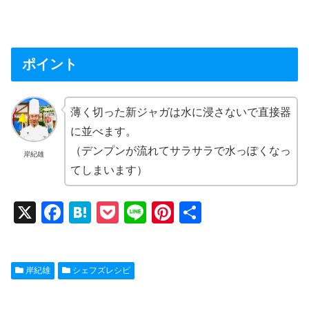
ポイント
薄く切った新ジャガは水に浸さないで直接器
に並べます。
（デンプンが流れてサラサラで水っぽくなっ
岸紀雄
てしまいます）
X
F
H
P
Li
Pi
共
a
at
o
n
nt
有
c
e
ck
e
er
岸紀雄
シェフズレシピ
e
n
et
e
b
a
st