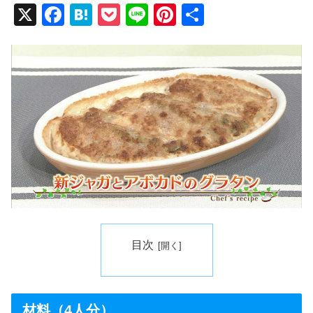
X
F
H
P
Li
Pi
共
a
at
o
n
nt
有
c
e
ck
e
er
e
n
et
e
b
a
st
o
o
k
目次
材料（4人分）