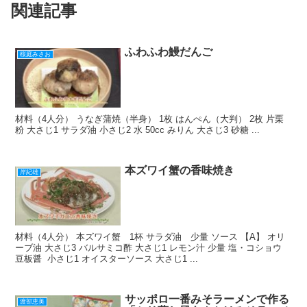
関連記事
o
o
k
ふわふわ鰻だんご
桜庭みさお
材料（4人分） うなぎ蒲焼（半身） 1枚 はんぺん（大判） 2枚 片栗
粉 大さじ1 サラダ油 小さじ2 水 50cc みりん 大さじ3 砂糖 ...
本ズワイ蟹の香味焼き
岸紀雄
材料（4人分） 本ズワイ蟹 1杯 サラダ油 少量 ソース 【A】 オリ
ーブ油 大さじ3 バルサミコ酢 大さじ1 レモン汁 少量 塩・コショウ
豆板醤 小さじ1 オイスターソース 大さじ1 ...
サッポロ一番みそラーメンで作る
渡部恵美