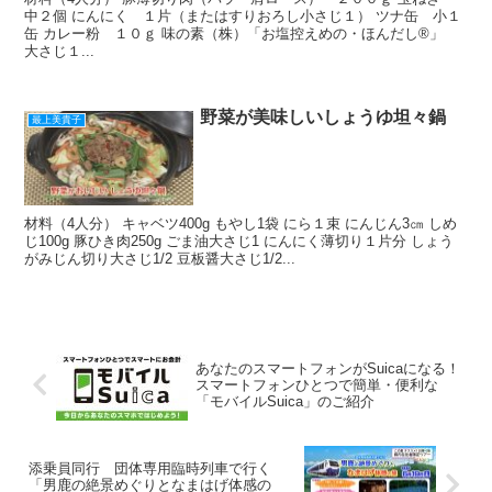
中２個 にんにく １片（またはすりおろし小さじ１） ツナ缶 小１
缶 カレー粉 １０ｇ 味の素（株）「お塩控えめの・ほんだし®」
大さじ１...
野菜が美味しいしょうゆ坦々鍋
最上美貴子
材料（4人分） キャベツ400g もやし1袋 にら１束 にんじん3㎝ しめ
じ100g 豚ひき肉250g ごま油大さじ1 にんにく薄切り１片分 しょう
がみじん切り大さじ1/2 豆板醤大さじ1/2...
あなたのスマートフォンがSuicaになる！
スマートフォンひとつで簡単・便利な
「モバイルSuica」のご紹介
添乗員同行 団体専用臨時列車で行く
「男鹿の絶景めぐりとなまはげ体感の