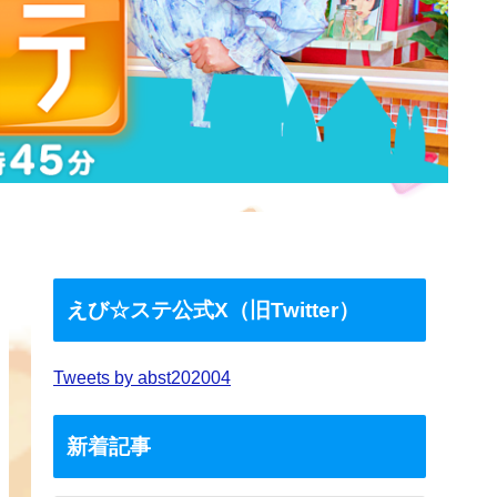
えび☆ステ公式X（旧Twitter）
Tweets by abst202004
新着記事