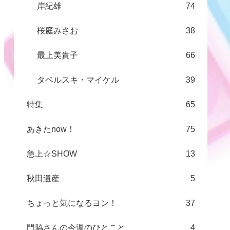
岸紀雄
74
桜庭みさお
38
最上美貴子
66
タベルスキ・マイケル
39
特集
65
あきたnow！
75
急上☆SHOW
13
秋田遺産
5
ちょっと気になるヨン！
37
門脇さんの今週のひとこと
4