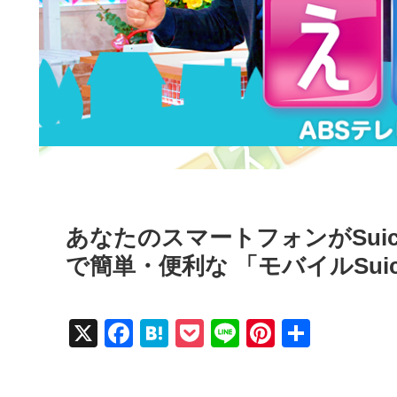
あなたのスマートフォンがSui
で簡単・便利な 「モバイルSui
X
F
H
P
Li
Pi
共
a
at
o
n
nt
有
c
e
ck
e
er