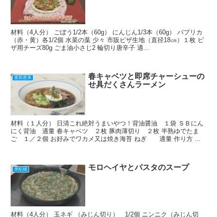
材料（4人分） ごぼう1/2本（60g） にんじん1/3本（60g） パプリカ
（赤・黄）各1/2個 水菜の葉 少々 市販ピザ生地（直径18㎝）１枚 ピ
ザ用チーズ80g ごま油小さじ2 輪切り唐辛子 適...
春キャベツと即席チャーシューの
渡部恵美
せ具だくさんラーメン
材料（１人分） 日清これ絶対うまいやつ！背油醤油 １袋 ＳＢにん
にく背油 適量 春キャベツ ２枚 豚肉薄切り ２枚 半熟ゆでたま
ご １／２個 お好みでワカメ又は焼き海苔 ねぎ 適量 作り方 ...
モロヘイヤとパスタのスープ
岸紀雄
材料（4人分） 玉ネギ （みじん切り） 1/2個 ニンニク（みじん切