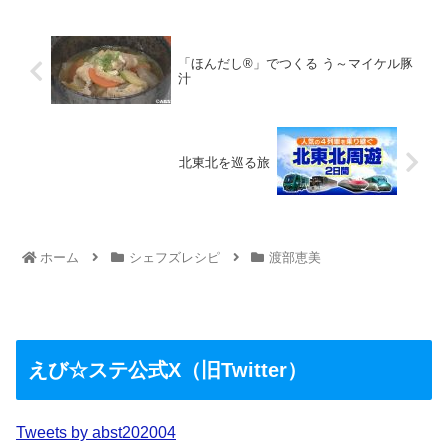
「ほんだし®」でつくる う～マイケル豚
汁
北東北を巡る旅
ホーム
シェフズレシピ
渡部恵美
えび☆ステ公式X（旧Twitter）
Tweets by abst202004