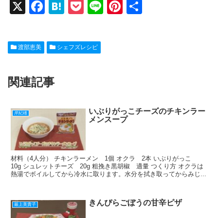
X
F
H
P
Li
Pi
共
a
at
o
n
nt
有
c
e
ck
e
er
渡部恵美
シェフズレシピ
e
n
et
e
b
a
st
関連記事
o
o
k
いぶりがっこチーズのチキンラー
岸紀雄
メンスープ
材料（4人分） チキンラーメン 1個 オクラ 2本 いぶりがっこ
10g シュレットチーズ 20g 粗挽き黒胡椒 適量 つくり方 オクラは
熱湯でボイルしてから冷水に取ります。水分を拭き取ってからみじ...
きんぴらごぼうの甘辛ピザ
最上美貴子