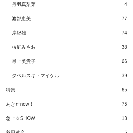
丹羽真梨菜
4
渡部恵美
77
岸紀雄
74
桜庭みさお
38
最上美貴子
66
タベルスキ・マイケル
39
特集
65
あきたnow！
75
急上☆SHOW
13
秋田遺産
5