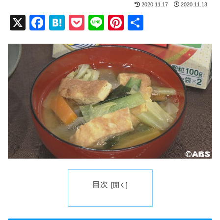
2020.11.17
2020.11.13
X
F
H
P
Li
Pi
共
a
at
o
n
nt
有
c
e
ck
e
er
e
n
et
e
b
a
st
o
o
k
目次