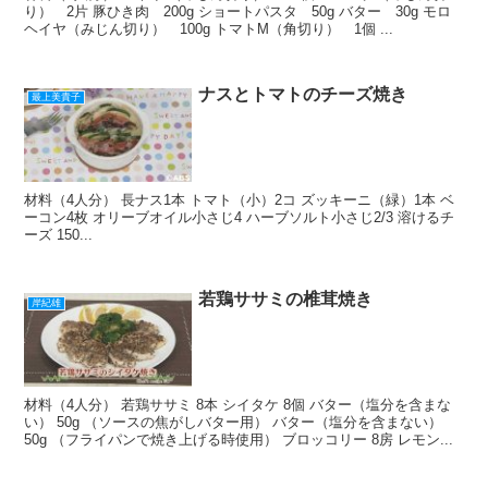
り） 2片 豚ひき肉 200g ショートパスタ 50g バター 30g モロ
ヘイヤ（みじん切り） 100g トマトM（角切り） 1個 ...
ナスとトマトのチーズ焼き
最上美貴子
材料（4人分） 長ナス1本 トマト（小）2コ ズッキーニ（緑）1本 ベ
ーコン4枚 オリーブオイル小さじ4 ハーブソルト小さじ2/3 溶けるチ
ーズ 150...
若鶏ササミの椎茸焼き
岸紀雄
材料（4人分） 若鶏ササミ 8本 シイタケ 8個 バター（塩分を含まな
い） 50g （ソースの焦がしバター用） バター（塩分を含まない）
50g （フライパンで焼き上げる時使用） ブロッコリー 8房 レモン...