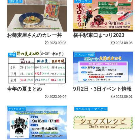
渡部恵美
たび☆ステ
お蕎麦屋さんのカレー丼
横手駅東口まつり2023
2023.09.08
2023.09.08
天気
イベント情報
今年の夏まとめ
9月2日・3日イベント情報
2023.09.04
2023.09.01
たび☆ステ
タベルスキ・マイケル