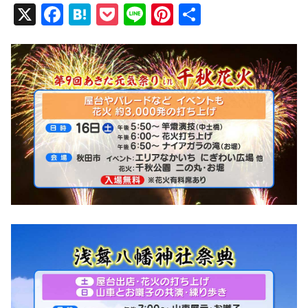
X
F
H
P
Li
Pi
共
a
at
o
n
nt
有
c
e
ck
e
er
e
n
et
e
b
a
st
o
o
k