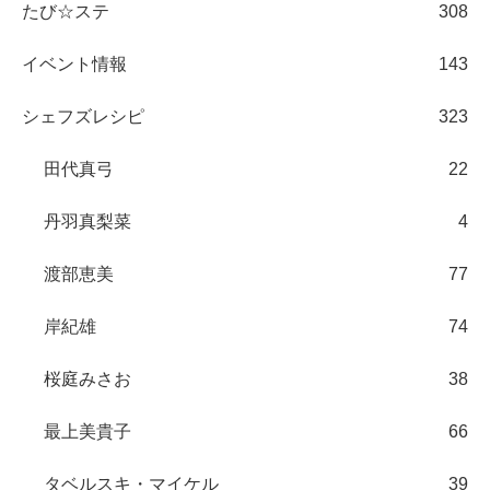
たび☆ステ
308
イベント情報
143
シェフズレシピ
323
田代真弓
22
丹羽真梨菜
4
渡部恵美
77
岸紀雄
74
桜庭みさお
38
最上美貴子
66
タベルスキ・マイケル
39