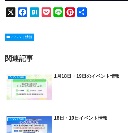
X
F
H
P
Li
Pi
共
a
at
o
n
nt
有
c
e
ck
e
er
イベント情報
e
n
et
e
b
a
st
関連記事
o
o
k
1月18日・19日のイベント情報
イベント情報
18日・19日イベント情報
イベント情報