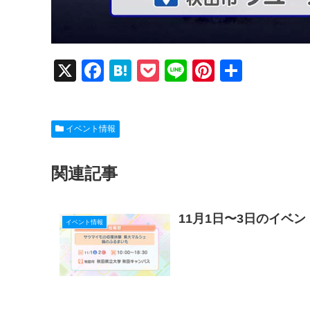
X
F
H
P
Li
Pi
共
a
at
o
n
nt
有
c
e
ck
e
er
イベント情報
e
n
et
e
b
a
st
関連記事
o
o
11月1日〜3日のイベ
k
イベント情報