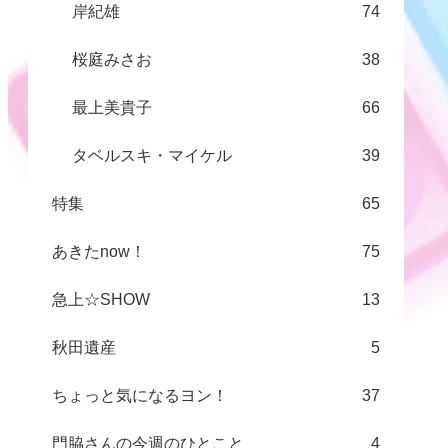
岸紀雄
74
桜庭みさお
38
最上美貴子
66
タベルスキ・マイケル
39
特集
65
あきたnow！
75
急上☆SHOW
13
秋田遺産
5
ちょっと気になるヨン！
37
門脇さんの今週のひとこと
4