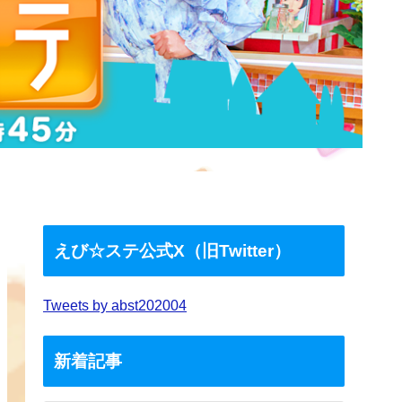
えび☆ステ公式X（旧Twitter）
Tweets by abst202004
新着記事