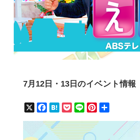
7月12日・13日のイベント情報
X
F
H
P
Li
Pi
共
a
at
o
n
nt
有
c
e
ck
e
er
e
n
et
e