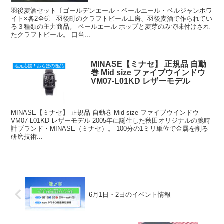
羽後麦酒セット〔ゴールデンエール・ペールエール・ベルジャンホワ
イト×各2全6〕 羽後町のクラフトビール工房、羽後麦酒で作られてい
る３種類の主力商品。 ペールエール ホップと麦芽のみで味付けされ
たクラフトビール。 口当...
MINASE【ミナセ】 正規品 自動
地元応援！おらほの逸品
巻 Mid size ファイブウインドウ
VM07-L01KD レザーモデル
MINASE【ミナセ】 正規品 自動巻 Mid size ファイブウインドウ
VM07-L01KD レザーモデル 2005年に誕生した秋田オリジナルの腕時
計ブランド・MINASE（ミナセ）。 100分の1ミリ単位で金属を削る
研磨技術...
6月1日・2日のイベント情報