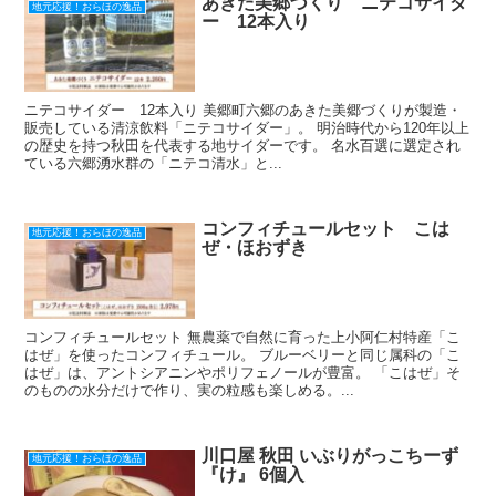
あきた美郷づくり ニテコサイダ
地元応援！おらほの逸品
ー 12本入り
ニテコサイダー 12本入り 美郷町六郷のあきた美郷づくりが製造・
販売している清涼飲料「ニテコサイダー」。 明治時代から120年以上
の歴史を持つ秋田を代表する地サイダーです。 名水百選に選定され
ている六郷湧水群の「ニテコ清水」と...
コンフィチュールセット こは
地元応援！おらほの逸品
ぜ・ほおずき
コンフィチュールセット 無農薬で自然に育った上小阿仁村特産「こ
はぜ」を使ったコンフィチュール。 ブルーベリーと同じ属科の「こ
はぜ」は、アントシアニンやポリフェノールが豊富。 「こはぜ」そ
のものの水分だけで作り、実の粒感も楽しめる。...
川口屋 秋田 いぶりがっこちーず
地元応援！おらほの逸品
『け』 6個入