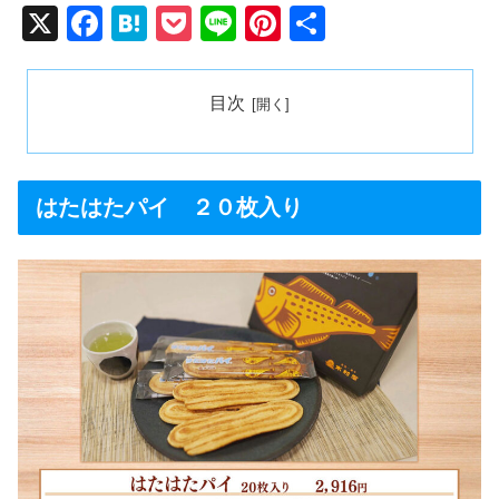
X
F
H
P
Li
Pi
共
a
at
o
n
nt
有
c
e
ck
e
er
目次
e
n
et
e
b
a
st
o
はたはたパイ ２０枚入り
o
k