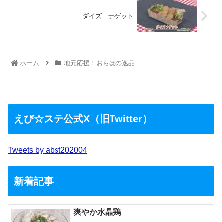
ダイズ ナゲット
ホーム
地元応援！おらほの逸品
えび☆ステ公式X（旧Twitter）
Tweets by abst202004
新着記事
爽やか水晶鶏