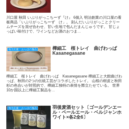
川口屋 秋田 いぶりがっこちーず『け』 6個入 明治創業の川口屋の看
板商品「いぶりがっこちーず け」。 刻んだいぶりがっことクリー
ムチーズを混ぜ合わせ、甘い生地で包んだまんじゅうです。 甘じょ
っぱい味付けで、ワインなどお酒のおつま...
樺細工 桜トレイ 曲げわっぱ
地元応援！おらほの逸品
Kasanegasane
樺細工 桜トレイ 曲げわっぱ Kasanegasane 樺細工と大館曲げわ
っぱ、秋田の2つの伝統工芸がコラボしたトレイ。 山桜の樹皮と秋田
杉の色合いが対照的で、樺細工独特の表情を際立たせている。 世界
10か国以上に樺細工製品を...
羽後麦酒セット〔ゴールデンエー
地元応援！おらほの逸品
ル・ペールエール・ベルジャンホ
ワイト×各2全6〕