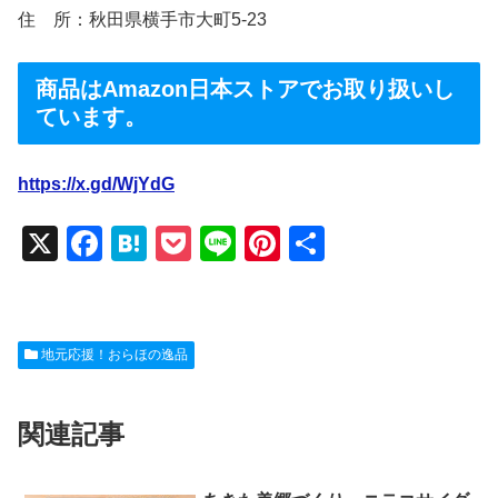
住 所：秋田県横手市大町5-23
商品はAmazon日本ストアでお取り扱いし
ています。
https://x.gd/WjYdG
X
F
H
P
Li
Pi
共
a
at
o
n
nt
有
c
e
ck
e
er
e
n
et
e
地元応援！おらほの逸品
b
a
st
o
関連記事
o
k