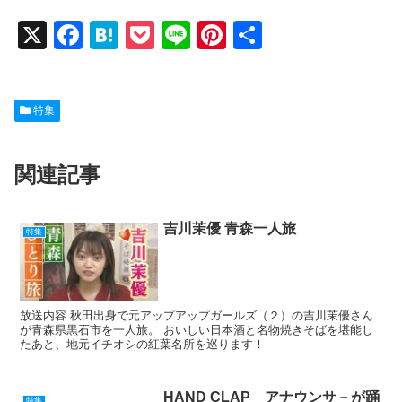
X
F
H
P
Li
Pi
共
a
at
o
n
nt
有
c
e
ck
e
er
特集
e
n
et
e
b
a
st
関連記事
o
o
k
吉川茉優 青森一人旅
特集
放送内容 秋田出身で元アップアップガールズ（２）の吉川茉優さん
が青森県黒石市を一人旅。 おいしい日本酒と名物焼きそばを堪能し
たあと、地元イチオシの紅葉名所を巡ります！
HAND CLAP アナウンサ－が踊
特集