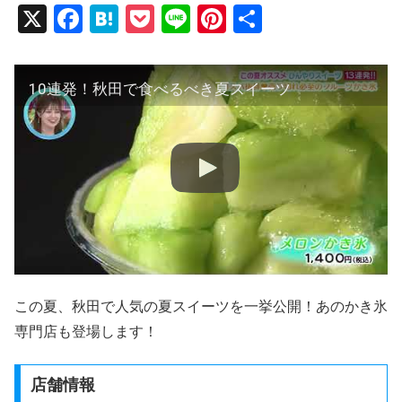
X
F
H
P
Li
Pi
共
a
at
o
n
nt
有
c
e
ck
e
er
10連発！秋田で食べるべき夏スイーツ
e
n
et
e
b
a
st
o
o
k
この夏、秋田で人気の夏スイーツを一挙公開！あのかき氷
専門店も登場します！
店舗情報