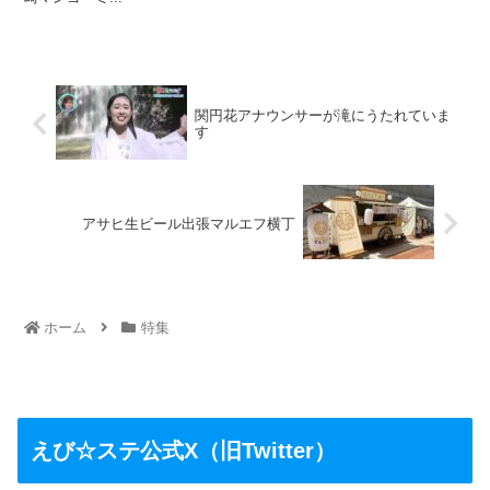
関円花アナウンサーが滝にうたれていま
す
アサヒ生ビール出張マルエフ横丁
ホーム
特集
えび☆ステ公式X（旧Twitter）