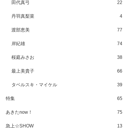
田代真弓
22
丹羽真梨菜
4
渡部恵美
77
岸紀雄
74
桜庭みさお
38
最上美貴子
66
タベルスキ・マイケル
39
特集
65
あきたnow！
75
急上☆SHOW
13