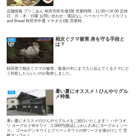
店舗情報 ブリこあん 秋田市民市場1階 営業時間：11:00〜16:00 定休
日：月・木・日曜 お問い合わせ：電話なし ベーカリーアンドカフェ
and Bread 秋田市中通 イヤタカ1階 営業時...
相次ぐクマ被害 身を守る手段と
特集
は？
秋田県で相次ぐクマの被害。集落の中にまで入り込んでくるクマにど
う対処したらいいのか取材しました。
暑い夏にオススメ！ひんやりグル
特集
メ特集
暑い夏にオススメのひんやりグルメをご紹介いたします！ ハチコオ
リ ヨーグルトWキウイ 1,000円(税込) ふわふわ氷にヨーグルトソー
ス。 ゴールデンキウイとグリーンキウイのWソースを後がけして 宮
崎マンゴーミ...