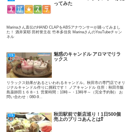
ってみた
Marinaさん直伝のHAND CLAPをABSアナウンサーが踊ってみまし
た！ 酒井茉耶 田村誉主在 竹本多佳良 MarinaさんのYouTubeチャン
ネル
魅惑のキャンドル アロマでリラ
特集
ックス
リラックス効果があるといわれるキャンドル。秋田市の専門店でオリ
ジナルキャンドル作りに挑戦です！ ノアキャンドル 住所：秋田市飯
島薬師田１６８−１ 営業時間：10時～・13時半～（完全予約制） お
問い合わせ：080-9...
秋田駅前で新店巡り！1日500個
特集
売上のブリコあんとは⁉