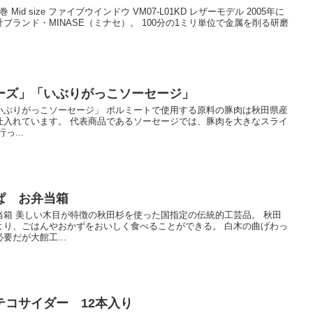
Mid size ファイブウインドウ VM07-L01KD レザーモデル 2005年に
ランド・MINASE（ミナセ）。 100分の1ミリ単位で金属を削る研磨
ーズ」「いぶりがっこソーセージ」
いぶりがっこソーセージ」 ポルミートで使用する原料の豚肉は秋田県産
仕入れています。 代表商品であるソーセージでは、豚肉を大きなスライ
っ...
ぱ お弁当箱
箱 美しい木目が特徴の秋田杉を使った国指定の伝統的工芸品。 秋田
より、ごはんやおかずをおいしく食べることができる。 白木の曲げわっ
要だが大館工...
テコサイダー 12本入り