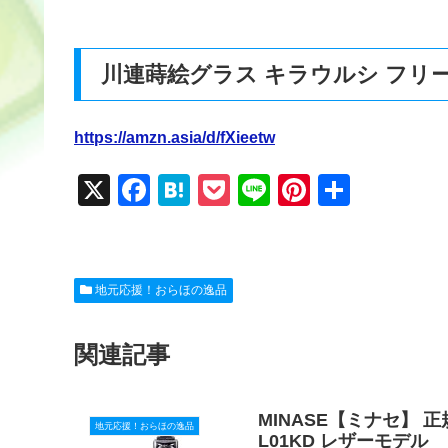
川連蒔絵グラス キラウルシ フリー
https://amzn.asia/d/fXieetw
X
F
H
P
Li
Pi
共
a
at
o
n
nt
有
c
e
ck
e
er
e
n
et
e
地元応援！おらほの逸品
b
a
st
o
関連記事
o
k
MINASE【ミナセ】 正規
地元応援！おらほの逸品
L01KD レザーモデル