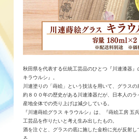
秋田県を代表する伝統工芸品のひとつ『川連漆器』
キラウルシ』。
川連塗りの「蒔絵」という技法を用いて、グラスの
約８００年の歴史がある川連漆器だが、日本人のラ
産地全体での売り上げは減少している。
『川連蒔絵グラス キラウルシ』は、『蒔絵工房 五
工芸品を作りたいと考え生み出したもの。
酒を注ぐと、グラスの底に施した金粉に光が反射し
る。