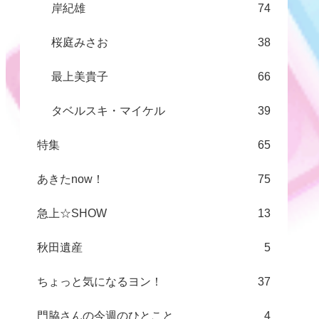
岸紀雄
74
桜庭みさお
38
最上美貴子
66
タベルスキ・マイケル
39
特集
65
あきたnow！
75
急上☆SHOW
13
秋田遺産
5
ちょっと気になるヨン！
37
門脇さんの今週のひとこと
4