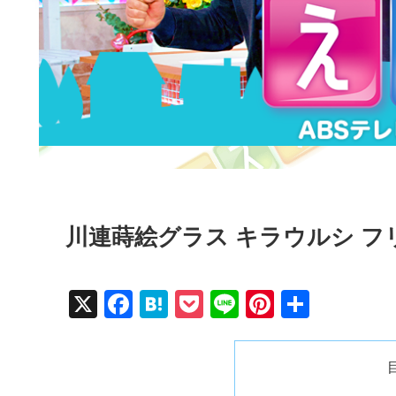
川連蒔絵グラス キラウルシ 
X
F
H
P
Li
Pi
共
a
at
o
n
nt
有
c
e
ck
e
er
e
n
et
e