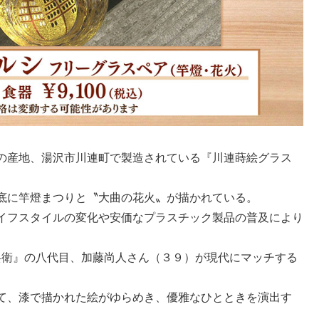
の産地、湯沢市川連町で製造されている『川連蒔絵グラス
底に竿燈まつりと〝大曲の花火〟が描かれている。
イフスタイルの変化や安価なプラスチック製品の普及により
兵衛』の八代目、加藤尚人さん（３９）が現代にマッチする
て、漆で描かれた絵がゆらめき、優雅なひとときを演出す