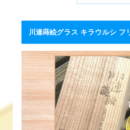
b
a
st
o
o
川連蒔絵グラス キラウルシ フ
k