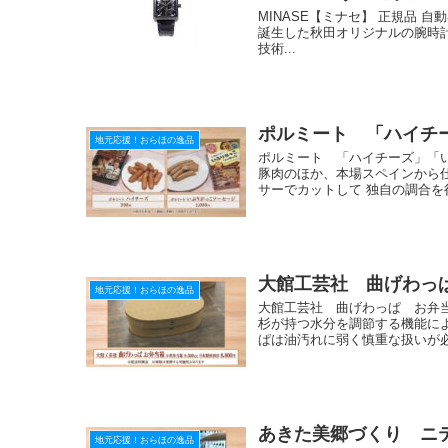
MINASE【ミナセ】 正規品 自動巻 
誕生した秋田オリジナルの腕時計ブ
技術...
ポルミート 「ハイチ
地元応援！おらほの逸品
ポルミート 「ハイチーズ」「
豚肉のほか、本場スペインから
サーでカットして 独自の調合を行
大館工芸社 曲げわっ
地元応援！おらほの逸品
大館工芸社 曲げわっぱ お弁当
杉が持つ水分を調節する機能に
ぱは油汚れに弱く慎重な扱いが必
あきた美郷づくり ニ
地元応援！おらほの逸品