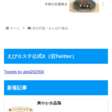
牛肉の豆腐巻き
ホーム
地元応援！おらほの逸品
えび☆ステ公式X（旧Twitter）
Tweets by abst202004
新着記事
爽やか水晶鶏