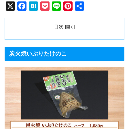
X
F
H
P
Li
Pi
共
a
at
o
n
nt
有
c
e
ck
e
er
目次
e
n
et
e
b
a
st
o
炭火焼いぶりたけのこ
o
k