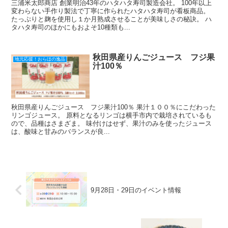
三浦米太郎商店 創業明治43年のハタハタ寿司製造会社。 100年以上
変わらない手作り製法で丁寧に作られたハタハタ寿司が看板商品。
たっぷりと麹を使用し１か月熟成させることが美味しさの秘訣。 ハ
タハタ寿司のほかにもおよそ10種類も...
秋田県産りんごジュース フジ果
地元応援！おらほの逸品
汁100％
秋田県産りんごジュース フジ果汁100％ 果汁１００％にこだわった
リンゴジュース。 原料となるリンゴは横手市内で栽培されているも
ので、品種はさまざま。 味付けはせず、果汁のみを使ったジュース
は、酸味と甘みのバランスが良...
9月28日・29日のイベント情報