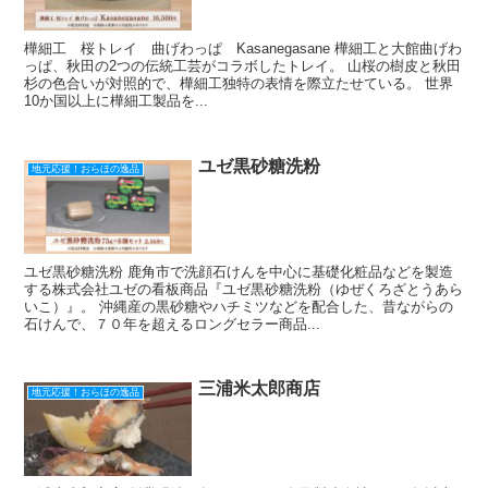
樺細工 桜トレイ 曲げわっぱ Kasanegasane 樺細工と大館曲げわ
っぱ、秋田の2つの伝統工芸がコラボしたトレイ。 山桜の樹皮と秋田
杉の色合いが対照的で、樺細工独特の表情を際立たせている。 世界
10か国以上に樺細工製品を...
ユゼ黒砂糖洗粉
地元応援！おらほの逸品
ユゼ黒砂糖洗粉 鹿角市で洗顔石けんを中心に基礎化粧品などを製造
する株式会社ユゼの看板商品『ユゼ黒砂糖洗粉（ゆぜくろざとうあら
いこ）』。 沖縄産の黒砂糖やハチミツなどを配合した、昔ながらの
石けんで、７０年を超えるロングセラー商品...
三浦米太郎商店
地元応援！おらほの逸品