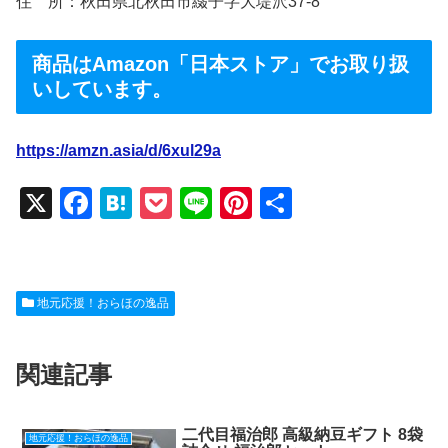
住 所：秋田県北秋田市綴子字大堤沢37-8
商品はAmazon「日本ストア」でお取り扱
いしています。
https://amzn.asia/d/6xul29a
X
F
H
P
Li
Pi
共
a
at
o
n
nt
有
c
e
ck
e
er
e
n
et
e
地元応援！おらほの逸品
b
a
st
o
関連記事
o
k
二代目福治郎 高級納豆ギフト 8袋
地元応援！おらほの逸品