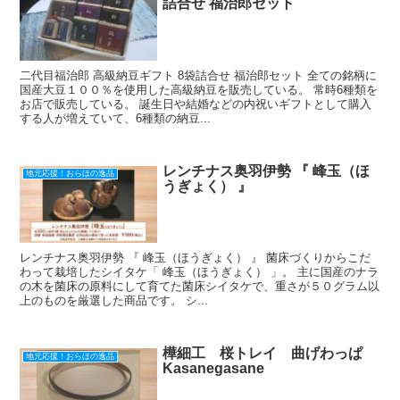
詰合せ 福治郎セット
二代目福治郎 高級納豆ギフト 8袋詰合せ 福治郎セット 全ての銘柄に
国産大豆１００％を使用した高級納豆を販売している。 常時6種類を
お店で販売している。 誕生日や結婚などの内祝いギフトとして購入
する人が増えていて、6種類の納豆...
レンチナス奥羽伊勢 『 峰玉（ほ
地元応援！おらほの逸品
うぎょく） 』
レンチナス奥羽伊勢 『 峰玉（ほうぎょく） 』 菌床づくりからこだ
わって栽培したシイタケ「 峰玉（ほうぎょく） 」。 主に国産のナラ
の木を菌床の原料にして育てた菌床シイタケで、重さが５０グラム以
上のものを厳選した商品です。 シ...
樺細工 桜トレイ 曲げわっぱ
地元応援！おらほの逸品
Kasanegasane