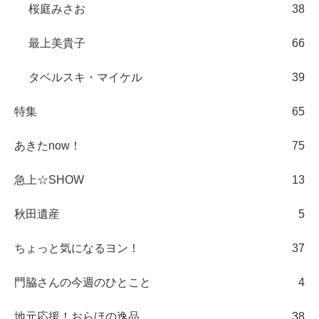
桜庭みさお
38
最上美貴子
66
タベルスキ・マイケル
39
特集
65
あきたnow！
75
急上☆SHOW
13
秋田遺産
5
ちょっと気になるヨン！
37
門脇さんの今週のひとこと
4
地元応援！おらほの逸品
38