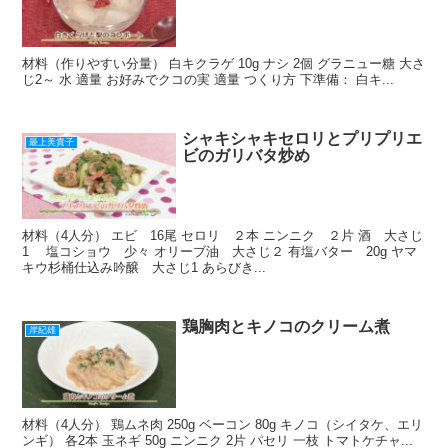
材料（作りやすい分量） 白キクラゲ 10g ナシ 2個 グラニュー糖 大さ
じ2～ 水 適量 お好みでクコの実 適量 つくり方 下準備： 白キ...
シャキシャキセロリとプリプリエ
最上美貴子
ビのガリバタ炒め
材料（4人分） エビ 16尾 セロリ ２本 ニンニク ２片 酒 大さじ
1 塩コショウ 少々 オリーブ油 大さじ２ 有塩バター 20g ヤマ
キウ杉桶仕込み吟醸 大さじ1 あらびき...
鶏胸肉とキノコのクリーム煮
岸紀雄
材料（4人分） 鶏ムネ肉 250g ベーコン 80g キノコ（シイタケ、エリ
ンギ） 各2本 玉ネギ 50g ニンニク 2片 パセリ 一枝 トマトケチャ...