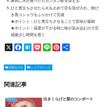
豚肉に火が通ったらカンタン酢を加える
ひと煮立ちさせたら火を止めて②を混ぜ入れ、粗び
き黒コショウをふりかけて完成
★ポイント：ひと煮立ちさせることで旨味が凝縮
★ポイント：温度が下がる時に味が染み込むので完
成後少し時間を置く
X
F
H
P
Li
Pi
共
a
at
o
n
nt
有
c
e
ck
e
er
桜庭みさお
シェフズレシピ
e
n
et
e
b
a
st
関連記事
o
o
k
白きくらげと梨のコンポート
渡部恵美