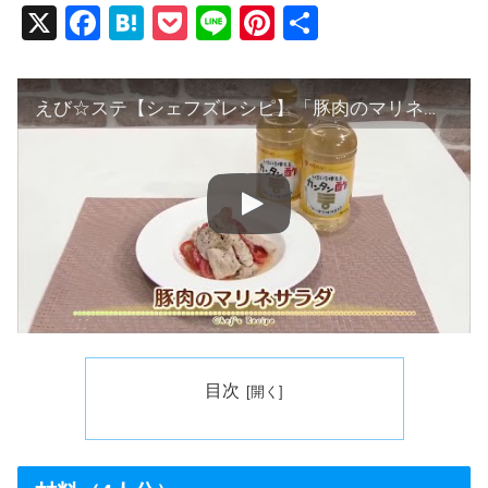
X
F
H
P
Li
Pi
共
a
at
o
n
nt
有
c
e
ck
e
er
えび☆ステ【シェフズレシピ】「豚肉のマリネサラダ」 by 桜庭みさお
e
n
et
e
b
a
st
o
o
k
目次