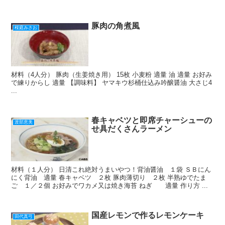
豚肉の角煮風
桜庭みさお
材料（4人分） 豚肉（生姜焼き用） 15枚 小麦粉 適量 油 適量 お好み
で練りからし 適量 【調味料】 ヤマキウ杉桶仕込み吟醸醤油 大さじ4
...
春キャベツと即席チャーシューの
渡部恵美
せ具だくさんラーメン
材料（１人分） 日清これ絶対うまいやつ！背油醤油 １袋 ＳＢにん
にく背油 適量 春キャベツ ２枚 豚肉薄切り ２枚 半熟ゆでたま
ご １／２個 お好みでワカメ又は焼き海苔 ねぎ 適量 作り方 ...
国産レモンで作るレモンケーキ
田代真弓