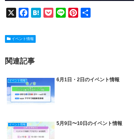
X
F
H
P
Li
Pi
共
a
at
o
n
nt
有
c
e
ck
e
er
イベント情報
e
n
et
e
b
a
st
関連記事
o
o
k
6月1日・2日のイベント情報
イベント情報
5月9日〜10日のイベント情報
イベント情報