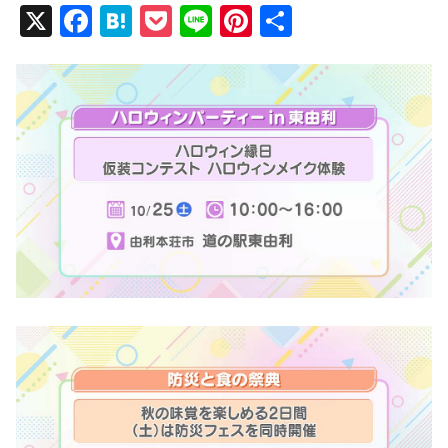
X
F
H
P
Li
Pi
共
a
at
o
n
nt
有
c
e
ck
e
er
e
n
et
e
b
a
st
o
o
k