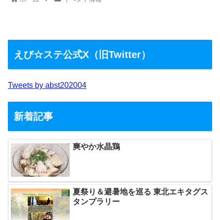
えび☆ステ公式X（旧Twitter）
Tweets by abst202004
新着記事
爽やか水晶鶏
夏祭り＆避暑地を巡る 東北エキタグス
タンプラリー