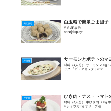
白玉粉で簡単ごま団子
田代真弓
/* SMP表示---------------------------
none{display: ...
サーモンとポテトのマ
岸紀雄
材料（4人分） サーモン 200g ベ
ック 「ピュアセレクト®マ...
ひき肉・ナス・トマト
岸紀雄
材料（4人分） 牛ひき肉 300g 
4 ショウガ 3g オリーブ油...