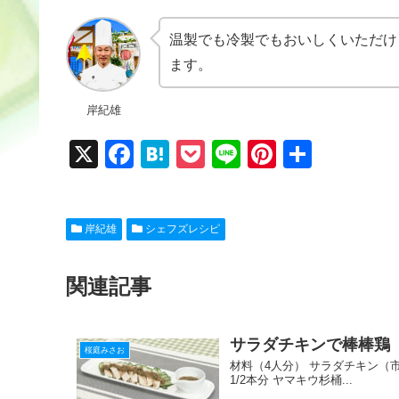
温製でも冷製でもおいしくいただけ
ます。
岸紀雄
X
F
H
P
Li
Pi
共
a
at
o
n
nt
有
c
e
ck
e
er
岸紀雄
シェフズレシピ
e
n
et
e
b
a
st
関連記事
o
o
サラダチキンで棒棒鶏
k
桜庭みさお
材料（4人分） サラダチキン（市販）
1/2本分 ヤマキウ杉桶...