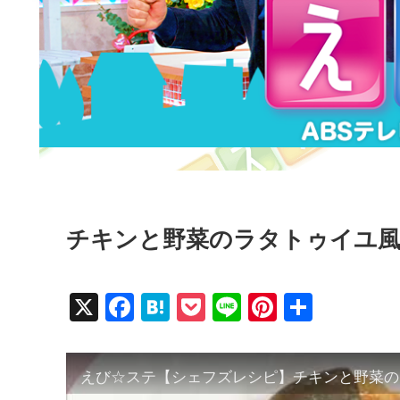
チキンと野菜のラタトゥイユ
X
F
H
P
Li
Pi
共
a
at
o
n
nt
有
c
e
ck
e
er
えび☆ステ【シェフズレシピ】チキンと野菜のラタ
e
n
et
e