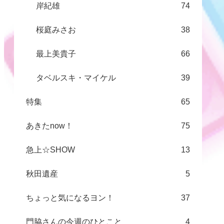
岸紀雄
74
桜庭みさお
38
最上美貴子
66
タベルスキ・マイケル
39
特集
65
あきたnow！
75
急上☆SHOW
13
秋田遺産
5
ちょっと気になるヨン！
37
門脇さんの今週のひとこと
4