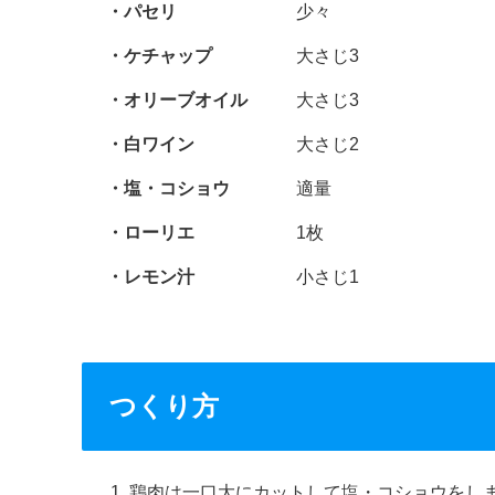
パセリ
少々
ケチャップ
大さじ3
オリーブオイル
大さじ3
白ワイン
大さじ2
塩・コショウ
適量
ローリエ
1枚
レモン汁
小さじ1
つくり方
鶏肉は一口大にカットして塩・コショウをし