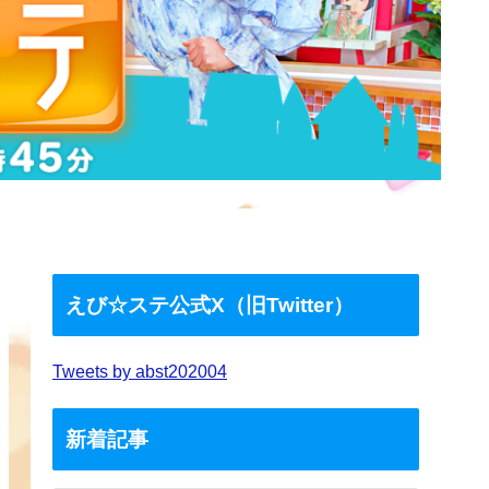
えび☆ステ公式X（旧Twitter）
Tweets by abst202004
新着記事