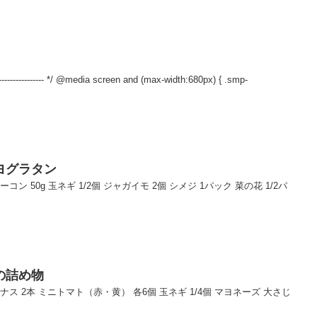
------------------- */ @media screen and (max-width:680px) { .smp-
ヨグラタン
ーコン 50g 玉ネギ 1/2個 ジャガイモ 2個 シメジ 1パック 菜の花 1/2パ
の詰め物
中ナス 2本 ミニトマト（赤・黄） 各6個 玉ネギ 1/4個 マヨネーズ 大さじ