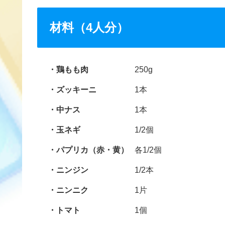
材料（4人分）
鶏もも肉
250g
ズッキーニ
1本
中ナス
1本
玉ネギ
1/2個
パプリカ（赤・黄）
各1/2個
ニンジン
1/2本
ニンニク
1片
トマト
1個