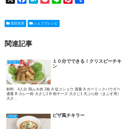
a
at
o
n
nt
有
c
e
ck
e
er
渡部恵美
シェフズレシピ
e
n
et
e
b
a
st
関連記事
o
o
k
１０分でできる！クリスピーチキ
田代真弓
ン
材料 4人分 鶏ムネ肉 2枚 A 塩コショウ 適量 A ガーリックパウダー
適量 B カレー粉 大さじ1 B 粉チーズ 大さじ1 天ぷら粉（まぶす用）
大さ...
ピザ風チキラー
岸紀雄