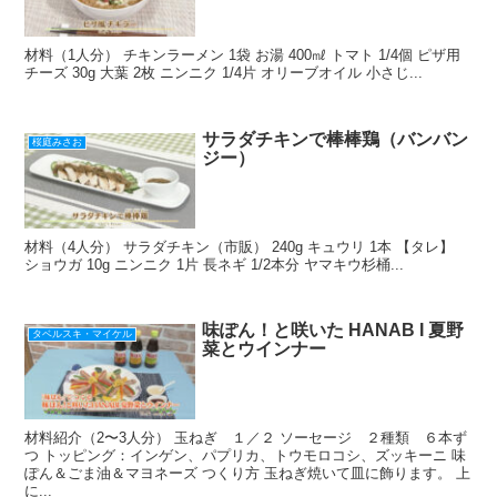
材料（1人分） チキンラーメン 1袋 お湯 400㎖ トマト 1/4個 ピザ用
チーズ 30g 大葉 2枚 ニンニク 1/4片 オリーブオイル 小さじ...
サラダチキンで棒棒鶏（バンバン
桜庭みさお
ジー）
材料（4人分） サラダチキン（市販） 240g キュウリ 1本 【タレ】
ショウガ 10g ニンニク 1片 長ネギ 1/2本分 ヤマキウ杉桶...
味ぽん！と咲いた HANAB I 夏野
タベルスキ・マイケル
菜とウインナー
材料紹介（2〜3人分） 玉ねぎ １／２ ソーセージ ２種類 ６本ず
つ トッピング：インゲン、パプリカ、トウモロコシ、ズッキーニ 味
ぽん＆ごま油＆マヨネーズ つくり方 玉ねぎ焼いて皿に飾ります。 上
に...