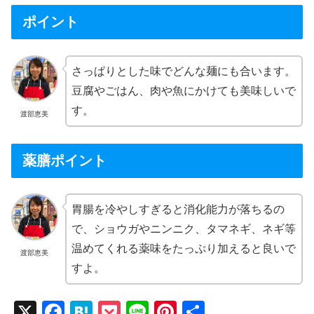
ポイント
さっぱりとした味でどんな麺にも合います。
豆腐やごはん、肉や魚にかけても美味しいで
す。
渡部恵美
薬膳ポイント
胃腸を冷やしすぎると消化能力が落ちるの
で、ショウガやニンニク、タマネギ、ネギ等
温めてくれる薬味をたっぷり加えると良いで
渡部恵美
すよ。
X
F
H
P
Li
Pi
共