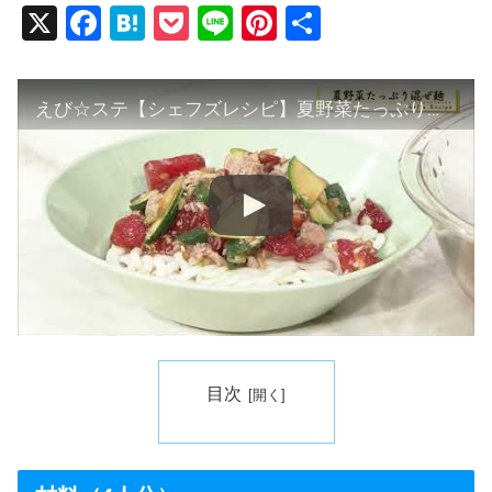
X
F
H
P
Li
Pi
共
a
at
o
n
nt
有
c
e
ck
e
er
えび☆ステ【シェフズレシピ】夏野菜たっぷり混ぜ麺 by 渡部 恵美
e
n
et
e
b
a
st
o
o
k
目次