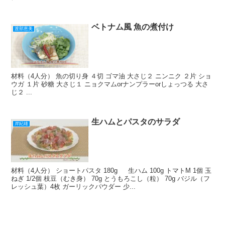
ベトナム風 魚の煮付け
渡部恵美
材料（4人分） 魚の切り身 ４切 ゴマ油 大さじ２ ニンニク ２片 ショ
ウガ １片 砂糖 大さじ１ ニョクマムorナンプラーorしょっつる 大さ
じ２ ...
生ハムとパスタのサラダ
岸紀雄
材料（4人分） ショートパスタ 180g 生ハム 100g トマトM 1個 玉
ねぎ 1/2個 枝豆（むき身） 70g とうもろこし（粒） 70g バジル（フ
レッシュ葉）4枚 ガーリックパウダー 少...