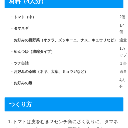
材料（4人分）
トマト（中）
2個
1/4
タマネギ
個
お好みの夏野菜（オクラ、ズッキーニ、ナス、キュウリなど）
適量
1カ
めんつゆ（濃縮タイプ）
ップ
ツナ缶詰
１缶
お好みの薬味（ネギ、大葉、ミョウガなど）
適量
4人
お好みの麺
分
つくり方
トマトは皮をむき２センチ角にざく切りに、タマネ