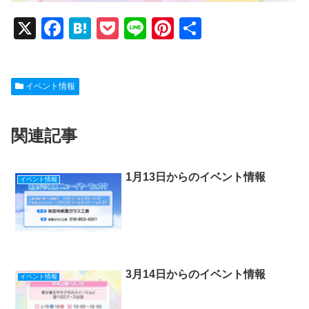
X
F
H
P
Li
Pi
共
a
at
o
n
nt
有
c
e
ck
e
er
イベント情報
e
n
et
e
b
a
st
関連記事
o
o
k
1月13日からのイベント情報
イベント情報
3月14日からのイベント情報
イベント情報