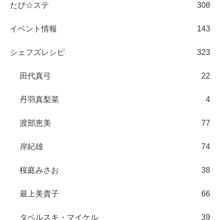
たび☆ステ
308
イベント情報
143
シェフズレシピ
323
田代真弓
22
丹羽真梨菜
4
渡部恵美
77
岸紀雄
74
桜庭みさお
38
最上美貴子
66
タベルスキ・マイケル
39