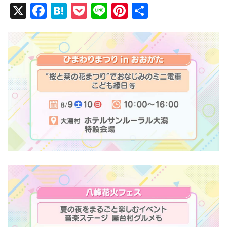
X
F
H
P
Li
Pi
共
a
at
o
n
nt
有
c
e
ck
e
er
e
n
et
e
b
a
st
o
o
k