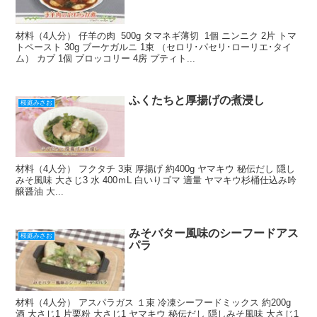
材料（4人分） 仔羊の肉 500g タマネギ薄切 1個 ニンニク 2片 トマ
トペースト 30g ブーケガルニ 1束 （セロリ･パセリ･ローリエ･タイ
ム） カブ 1個 ブロッコリー 4房 プティト...
ふくたちと厚揚げの煮浸し
桜庭みさお
材料（4人分） フクタチ 3束 厚揚げ 約400g ヤマキウ 秘伝だし 隠し
みそ風味 大さじ3 水 400ｍL 白いりゴマ 適量 ヤマキウ杉桶仕込み吟
醸醤油 大...
みそバター風味のシーフードアス
桜庭みさお
パラ
材料（4人分） アスパラガス １束 冷凍シーフードミックス 約200g
酒 大さじ1 片栗粉 大さじ1 ヤマキウ 秘伝だし 隠しみそ風味 大さじ1