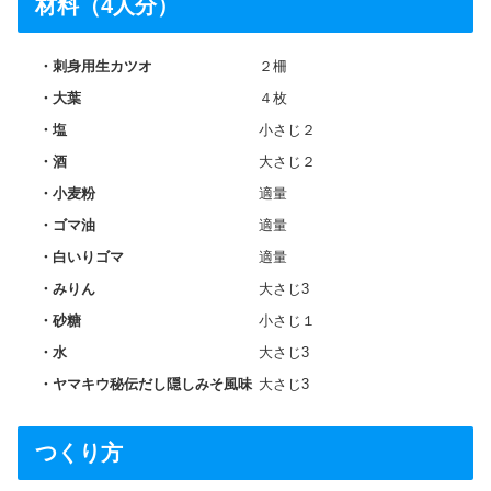
材料（4人分）
刺身用生カツオ
２柵
大葉
４枚
塩
小さじ２
酒
大さじ２
小麦粉
適量
ゴマ油
適量
白いりゴマ
適量
みりん
大さじ3
砂糖
小さじ１
水
大さじ3
ヤマキウ秘伝だし隠しみそ風味
大さじ3
つくり方