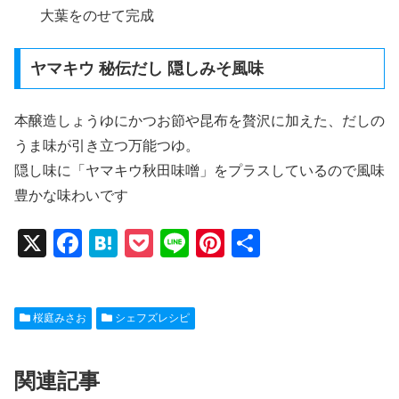
大葉をのせて完成
ヤマキウ 秘伝だし 隠しみそ風味
本醸造しょうゆにかつお節や昆布を贅沢に加えた、だしの
うま味が引き立つ万能つゆ。
隠し味に「ヤマキウ秋田味噌」をプラスしているので風味
豊かな味わいです
X
F
H
P
Li
Pi
共
a
at
o
n
nt
有
c
e
ck
e
er
桜庭みさお
シェフズレシピ
e
n
et
e
b
a
st
関連記事
o