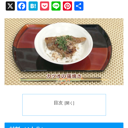
X
F
H
P
Li
Pi
共
a
at
o
n
nt
有
c
e
ck
e
er
e
n
et
e
b
a
st
o
o
k
目次