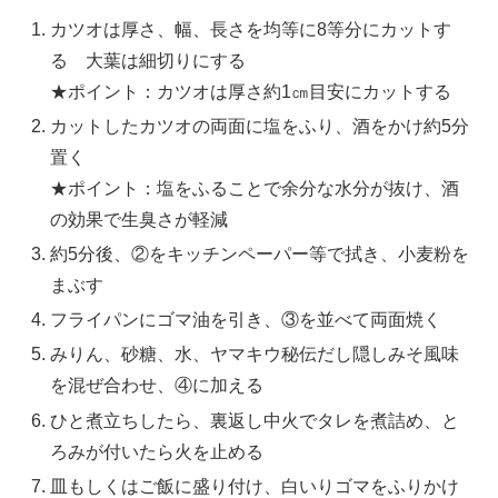
カツオは厚さ、幅、長さを均等に8等分にカットす
る 大葉は細切りにする
★ポイント：カツオは厚さ約1㎝目安にカットする
カットしたカツオの両面に塩をふり、酒をかけ約5分
置く
★ポイント：塩をふることで余分な水分が抜け、酒
の効果で生臭さが軽減
約5分後、②をキッチンペーパー等で拭き、小麦粉を
まぶす
フライパンにゴマ油を引き、③を並べて両面焼く
みりん、砂糖、水、ヤマキウ秘伝だし隠しみそ風味
を混ぜ合わせ、④に加える
ひと煮立ちしたら、裏返し中火でタレを煮詰め、と
ろみが付いたら火を止める
皿もしくはご飯に盛り付け、白いりゴマをふりかけ