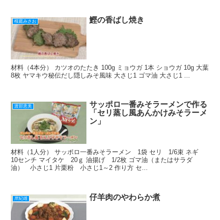
o
k
鰹の香ばし焼き
桜庭みさお
材料（4本分） カツオのたたき 100g ミョウガ 1本 ショウガ 10g 大葉
8枚 ヤマキウ秘伝だし隠しみそ風味 大さじ1 ゴマ油 大さじ1 ...
サッポロ一番みそラーメンで作る
渡部恵美
「セリ蒸し風あんかけみそラーメ
ン」
材料（1人分） サッポロ一番みそラーメン 1袋 セリ 1/6束 ネギ
10センチ マイタケ 20ｇ 油揚げ 1/2枚 ゴマ油（またはサラダ
油） 小さじ1 片栗粉 小さじ1～2 作り方 セ...
仔羊肉のやわらか煮
岸紀雄