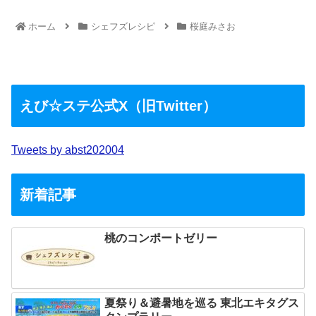
ホーム
シェフズレシピ
桜庭みさお
えび☆ステ公式X（旧Twitter）
Tweets by abst202004
新着記事
桃のコンポートゼリー
夏祭り＆避暑地を巡る 東北エキタグス