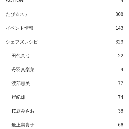
ACTION!
4
たび☆ステ
308
イベント情報
143
シェフズレシピ
323
田代真弓
22
丹羽真梨菜
4
渡部恵美
77
岸紀雄
74
桜庭みさお
38
最上美貴子
66