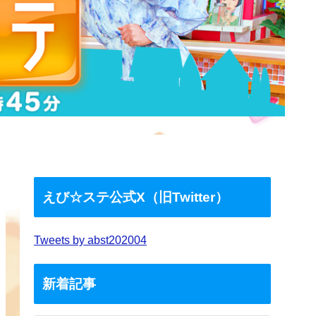
えび☆ステ公式X（旧Twitter）
Tweets by abst202004
新着記事