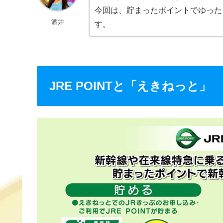
b
a
st
今回は、貯まったポイントでゆった
酒井
o
す。
o
k
JRE POINTと「えきねっと」