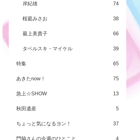
岸紀雄
74
桜庭みさお
38
最上美貴子
66
タベルスキ・マイケル
39
特集
65
あきたnow！
75
急上☆SHOW
13
秋田遺産
5
ちょっと気になるヨン！
37
門脇さんの今週のひとこと
4