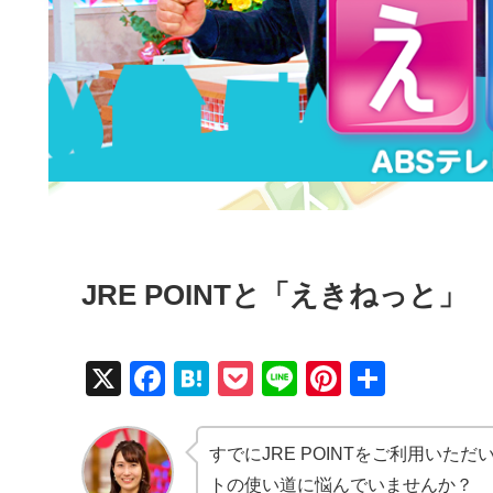
JRE POINTと「えきねっと」
X
F
H
P
Li
Pi
共
a
at
o
n
nt
有
c
e
ck
e
er
すでにJRE POINTをご利用い
e
n
et
e
トの使い道に悩んでいませんか？