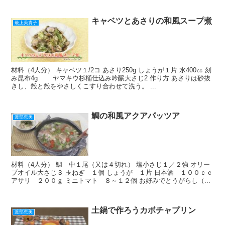
キャベツとあさりの和風スープ煮
最上美貴子
材料（4人分） キャベツ１/2コ あさり250g しょうが１片 水400㏄ 刻
み昆布4g ヤマキウ杉桶仕込み吟醸大さじ2 作り方 あさりは砂抜
きし、殻と殻をやさしくこすり合わせて洗う。 ...
鯛の和風アクアパッツア
渡部恵美
材料（4人分） 鯛 中１尾（又は４切れ） 塩小さじ１／２強 オリー
ブオイル大さじ３ 玉ねぎ １個 しょうが １片 日本酒 １００ｃｃ
アサリ ２００ｇ ミニトマト ８～１２個 お好みでとうがらし（...
土鍋で作ろうカボチャプリン
渡部恵美