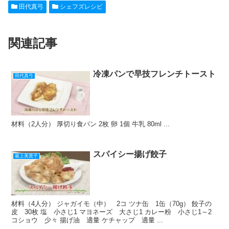
田代真弓
シェフズレシピ
e
n
et
e
b
a
st
関連記事
o
o
k
冷凍パンで早技フレンチトースト
田代真弓
材料（2人分） 厚切り食パン 2枚 卵 1個 牛乳 80ml ...
スパイシー揚げ餃子
最上美貴子
材料（4人分） ジャガイモ（中） 2コ ツナ缶 1缶（70g） 餃子の
皮 30枚 塩 小さじ1 マヨネーズ 大さじ1 カレー粉 小さじ1～2
コショウ 少々 揚げ油 適量 ケチャップ 適量 ...