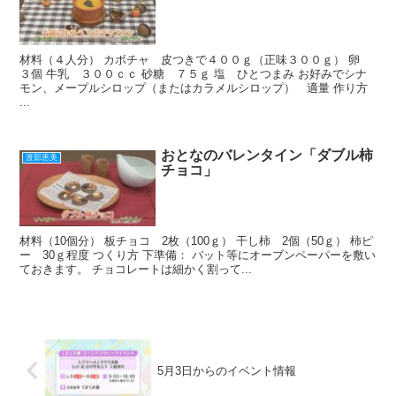
材料（４人分） カボチャ 皮つきで４００ｇ（正味３００ｇ） 卵
３個 牛乳 ３００ｃｃ 砂糖 ７５ｇ 塩 ひとつまみ お好みでシナ
モン、メープルシロップ（またはカラメルシロップ） 適量 作り方
...
おとなのバレンタイン「ダブル柿
渡部恵美
チョコ」
材料（10個分） 板チョコ 2枚（100ｇ） 干し柿 2個（50ｇ） 柿ピ
ー 30ｇ程度 つくり方 下準備： バット等にオーブンペーパーを敷い
ておきます。 チョコレートは細かく割って...
5月3日からのイベント情報