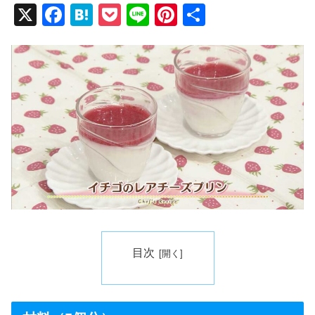
X
F
H
P
Li
Pi
共
a
at
o
n
nt
有
c
e
ck
e
er
e
n
et
e
b
a
st
o
o
k
目次