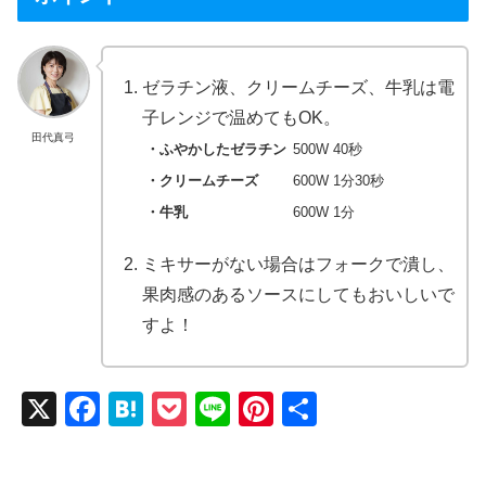
ゼラチン液、クリームチーズ、牛乳は電
子レンジで温めてもOK。
田代真弓
ふやかしたゼラチン
500W 40秒
クリームチーズ
600W 1分30秒
牛乳
600W 1分
ミキサーがない場合はフォークで潰し、
果肉感のあるソースにしてもおいしいで
すよ！
X
F
H
P
Li
Pi
共
a
at
o
n
nt
有
c
e
ck
e
er