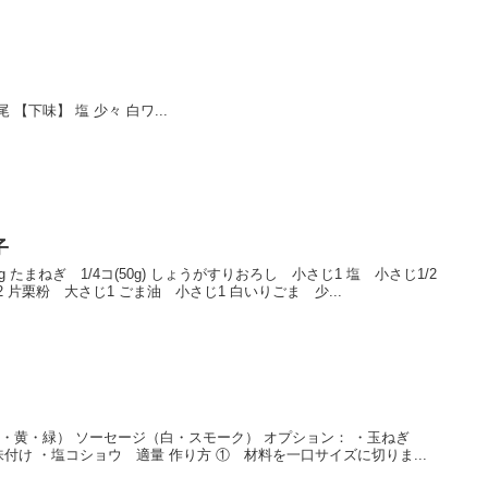
 【下味】 塩 少々 白ワ...
子
 たまねぎ 1/4コ(50g) しょうがすりおろし 小さじ1 塩 小さじ1/2
 片栗粉 大さじ1 ごま油 小さじ1 白いりごま 少...
赤・黄・緑） ソーセージ（白・スモーク） オプション： ・玉ねぎ
味付け ・塩コショウ 適量 作り方 ① 材料を一口サイズに切りま...