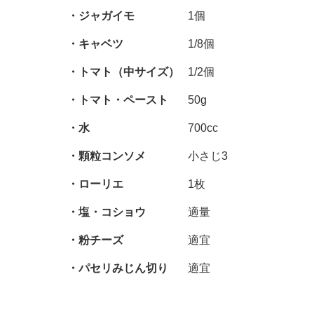
ジャガイモ
1個
キャベツ
1/8個
トマト（中サイズ）
1/2個
トマト・ペースト
50g
水
700cc
顆粒コンソメ
小さじ3
ローリエ
1枚
塩・コショウ
適量
粉チーズ
適宜
パセリみじん切り
適宜