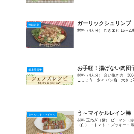
ガーリックシュリンプ
渡部恵美
材料（4人分） むきエビ 16～20尾
お手軽！揚げない肉団
最上美貴子
材料（4人分） 合い挽き肉 300g
こしょう 少々 パン粉 大さじ2
う～マイケルレイン棒
タベルスキ・マイケル
材料 玉ねぎ（紫） ピーマン（
（白） ・トマト ・ズッキーニ 