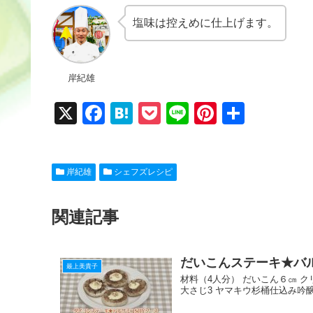
塩味は控えめに仕上げます。
岸紀雄
X
F
H
P
Li
Pi
共
a
at
o
n
nt
有
c
e
ck
e
er
岸紀雄
シェフズレシピ
e
n
et
e
b
a
st
関連記事
o
o
だいこんステーキ★バル
k
最上美貴子
材料（4人分） だいこん６㎝ ク
大さじ3 ヤマキウ杉桶仕込み吟醸