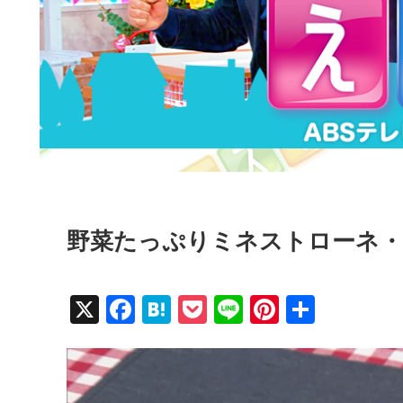
野菜たっぷりミネストローネ・
X
F
H
P
Li
Pi
共
a
at
o
n
nt
有
c
e
ck
e
er
e
n
et
e