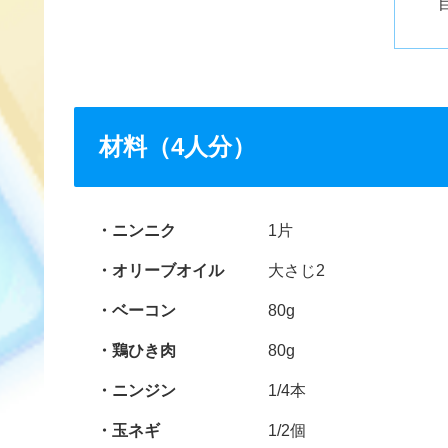
材料（4人分）
ニンニク
1片
オリーブオイル
大さじ2
ベーコン
80g
鶏ひき肉
80g
ニンジン
1/4本
玉ネギ
1/2個