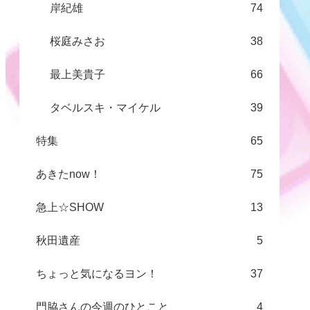
岸紀雄
74
桜庭みさお
38
最上美貴子
66
タベルスキ・マイケル
39
特集
65
あきたnow！
75
急上☆SHOW
13
秋田遺産
5
ちょっと気になるヨン！
37
門脇さんの今週のひとこと
4