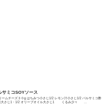
サミコSOYソース
リームチーズ３０g はちみつ小さじ1/2 レモン汁小さじ1/2 バルサミコ酢
大さじ1・1/2 オリーブオイル大さじ1 くるみ少々 ...