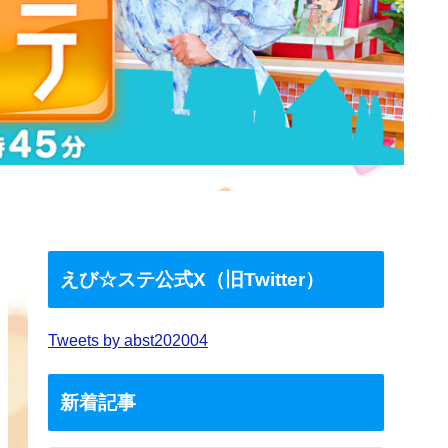
えび☆ステ公式X（旧Twitter）
Tweets by abst202004
新着記事