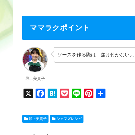
ママラクポイント
ソースを作る際は、焦げ付かないよ
最上美貴子
X
F
H
P
Li
Pi
共
a
at
o
n
nt
有
c
e
ck
e
er
最上美貴子
シェフズレシピ
e
n
et
e
b
a
st