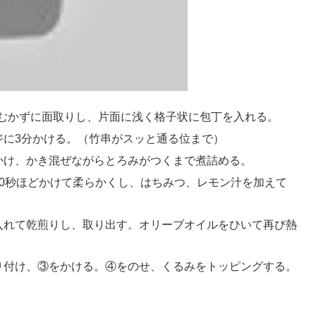
をむかずに面取りし、片面に浅く格子状に包丁を入れる。
ジに3分かける。（竹串がスッと通る位まで）
かけ、かき混ぜながらとろみがつくまで煮詰める。
0秒ほどかけて柔らかくし、はちみつ、レモン汁を加えて
入れて乾煎りし、取り出す。オリーブオイルをひいて再び熱
。
り付け、③をかける。④をのせ、くるみをトッピングする。