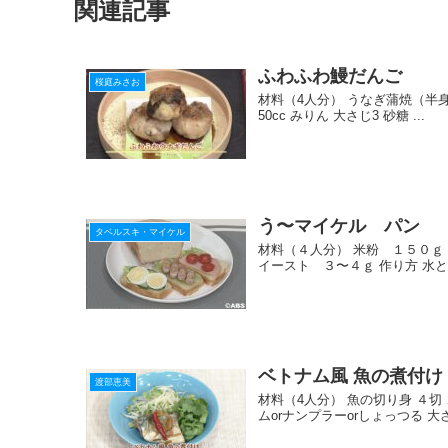
関連記事
o
o
ふわふわ鰻だんご
k
桜庭みさお
材料（4人分） うなぎ蒲焼（半身）
50cc みりん 大さじ3 砂糖 ...
う〜マイケル パン
タベルスキ・マイケル
材料（４人分） 米粉 １５０ｇ 
イースト ３〜４ｇ 作り方 水と
ベトナム風 魚の煮付け
渡部恵美
材料（4人分） 魚の切り身 ４切 
ムorナンプラーorしょっつる 大さじ