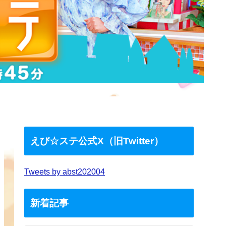
えび☆ステ公式X（旧Twitter）
Tweets by abst202004
新着記事