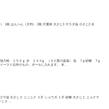
 1枚 はんぺん（大判） 2枚 片栗粉 大さじ1 サラダ油 小さじ2 水
強力粉 １５０ｇ 水 ２４０g （３０度の温湯） 塩 ７g 砂糖 ７g
イースト以外のもの、ボールに入れます。 水...
ゴマ油 大さじ２ ニンニク ２片 ショウガ １片 砂糖 大さじ１ ニョクマ
２ ...