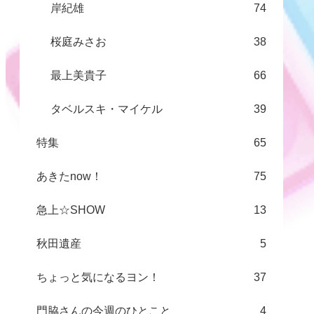
岸紀雄
74
桜庭みさお
38
最上美貴子
66
タベルスキ・マイケル
39
特集
65
あきたnow！
75
急上☆SHOW
13
秋田遺産
5
ちょっと気になるヨン！
37
門脇さんの今週のひとこと
4