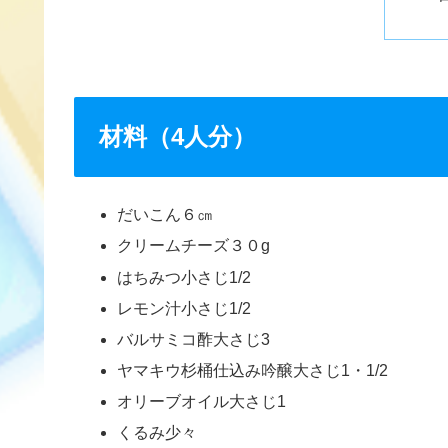
材料（4人分）
だいこん６㎝
クリームチーズ３０g
はちみつ小さじ1/2
レモン汁小さじ1/2
バルサミコ酢大さじ3
ヤマキウ杉桶仕込み吟醸大さじ1・1/2
オリーブオイル大さじ1
くるみ少々