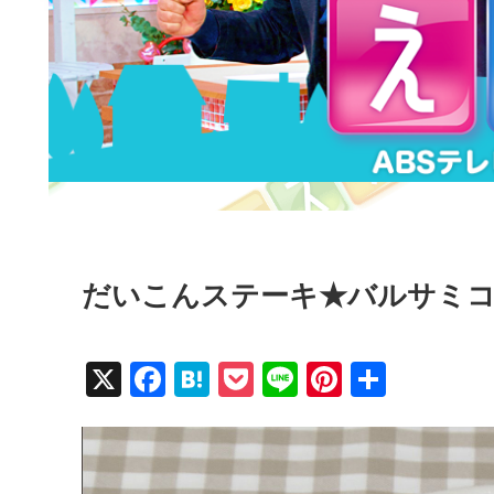
だいこんステーキ★バルサミコ
X
F
H
P
Li
Pi
共
a
at
o
n
nt
有
c
e
ck
e
er
e
n
et
e