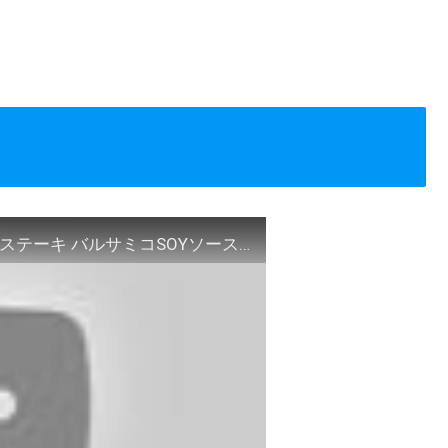
ＡＢＳえび☆ステ【シェフズレシピ】ダイコンステーキ バルサミコSOYソース by最上美貴子