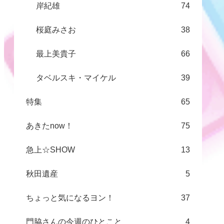
岸紀雄
74
桜庭みさお
38
最上美貴子
66
タベルスキ・マイケル
39
特集
65
あきたnow！
75
急上☆SHOW
13
秋田遺産
5
ちょっと気になるヨン！
37
門脇さんの今週のひとこと
4