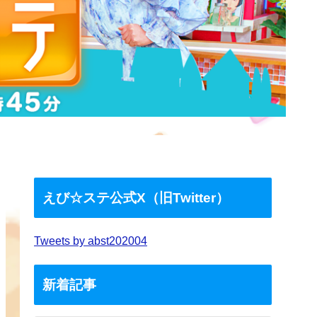
えび☆ステ公式X（旧Twitter）
Tweets by abst202004
新着記事