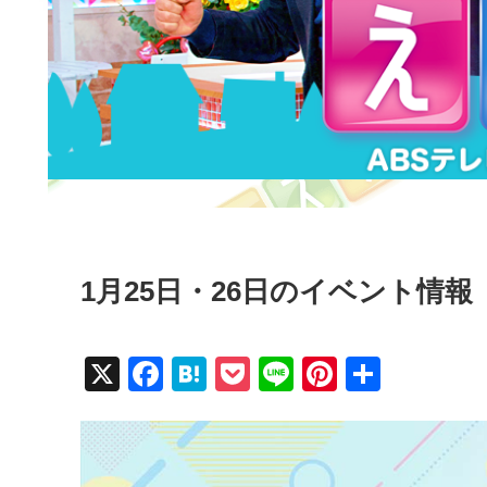
1月25日・26日のイベント情報
X
F
H
P
Li
Pi
共
a
at
o
n
nt
有
c
e
ck
e
er
e
n
et
e