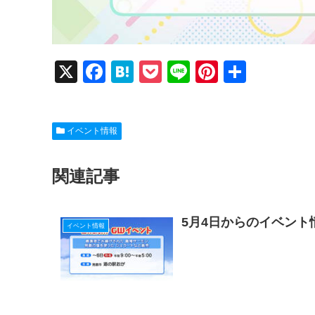
X
F
H
P
Li
Pi
共
a
at
o
n
nt
有
c
e
ck
e
er
イベント情報
e
n
et
e
b
a
st
関連記事
o
o
5月4日からのイベント
k
イベント情報